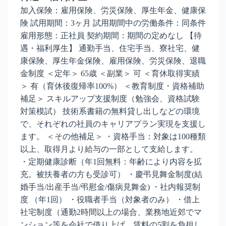
加入保険：雇用保険、労災保険、厚生年金、健康保
険 試用期間：3ヶ月 試用期間中の労働条件：同条件
雇用形態：正社員 契約期間：期間の定めなし 【待
遇・福利厚生】 通勤手当、住宅手当、寮社宅、健
康保険、厚生年金保険、雇用保険、労災保険、退職
金制度 ＜定年＞ 65歳 ＜副業＞ 可 ＜育休取得実績
＞ 有（育休後復帰率100%） ＜教育制度・資格補助
補足＞ スキルアップ支援制度（勉強会、資格試験
対策模試） 技術系書籍の無料貸し出しなどの環境
で、それぞれの社員のキャリアプラン実現を支援し
ます。 ＜その他補足＞ ・資格手当：対象は100種類
以上、取得月より給与の一部として支給します。
・定期健康診断（年1回無料：年齢により内容を拡
充。被扶養者の方も受診可） ・慶弔見舞金制度(結
婚手当/出産手当/弔慰金/傷病見舞金) ・社内報奨制
度 （年1回） ・役職者手当（対象者のみ） ・借上
社宅制度（通勤2時間以上の場合、業務地近郊でマ
ンション等を会社で借り上げ、賃料の5割を負担し