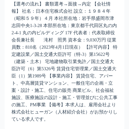
【選考の流れ】 書類選考→面接→内定 【会社情
報】 社名：日本住宅株式会社 設立：１９８４年
（昭和５９年）４月 本社所在地：岩手県盛岡市津
志田中央1-3-28 本部所在地：東京都千代田区丸の内
2-4-1 丸の内ビルディング 17F 代表者：代表取締役
会長兼社長 滝村 照男 資本金：9,030万円 従業
員数：810名（2023年4月1日現在） 【許可内容】 特
定建設業／国土交通大臣許可（特-3）第15622号
（建築・土木） 宅地建物取引業免許／国土交通大
臣許可（6）第5326号 賃貸住宅管理業／国土交通大
臣（1）第1989号 【事業内容】 賃貸住宅、アパー
ト、中高層賃貸マンション、一般住宅の企画・立
案・設計・施工、住宅の販売 商業ビル、社会福祉
施設、医療施設の設計・施工・管理並びに公共工事
の施工、PM事業 【備考】本求人は、雇用会社より
株式会社ヒューガン（人材紹介会社）がお預かりし
ている求人です。