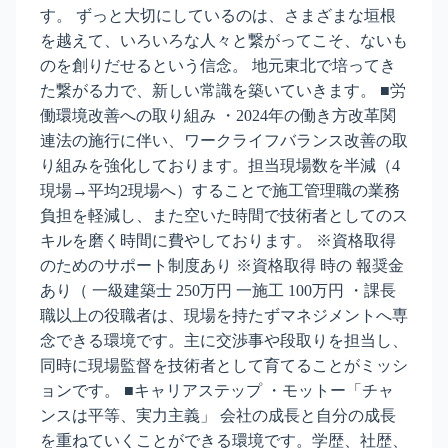
す。 ずっと大切にしているのは、さまざまな垣根
を越えて、いろいろな人々と繋がってこそ、ないも
のを創りだせるという信念。 地元東北で培ってき
た繋がる力で、新しい常識を築いていきます。 ■労
働環境改善への取り組み ・2024年の働き方改革関
連法の施行に伴い、ワークライフバランス改善の取
り組みを強化しております。担当現場数を半減（4
現場→平均2現場へ）することで施工管理職の業務
負担を軽減し、また空いた時間で技術者としてのス
キルを磨く時間に費やしております。 ※資格取得
のためのサポート制度あり ※資格取得 時の 報奨金
あり（ 一級建築士 250万円 一施工 100万円 ・課長
職以上の役職者は、現場を持たずマネジメントへ専
念できる環境です。主に交渉事や段取りを担当し、
同時に現場監督を技術者として育てることがミッシ
ョンです。 ■キャリアステップ ・モットー「チャ
ンスは平等、実力主義」 会社の成長と自分の成長
を重ねていくことができる環境です。学歴、社歴、