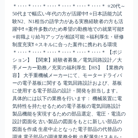
＊‥‥＊‥‥＊‥‥＊‥‥＊‥‥＊‥‥＊ ⭐20代～
50代まで幅広い年代の方が活躍中❗ ⭐日本語能力試
験N2、N1相当の語学力がある実務経験者の方も活
躍中❗ ⭐案件多数のため希望の勤務地での就業可能❗
⭐前職より給与アップが相談可能 ⭐福利厚生・研修
制度充実❗ ⭐スキルに合った案件に携われる環境
＊‥‥＊‥‥＊‥‥＊‥‥＊‥‥＊‥‥＊ 【ポジ
ション】 【関東】経験者募集／電気回路設計／大
手メーカー勤務／充実の福利厚生【HS】 【業務内
容】 大手重機械メーカーにて、モータードライバ
ーの電子基板に関する 電気回路設計および、基板
に使用する電子部品の設計・開発を担当します。
具体的には以下の業務を行います： 機械装置に電
気特性を持たせるための電子基板の電気回路設計
製品機能を実現するための部品選定、電圧・電流の
設計図面化 古い製品の図面をもとに新しい部品の
図面を作成 生産中止となった電子部品の代替品の
調達 電子部品の調達業務全般 ※配属先はスキル・