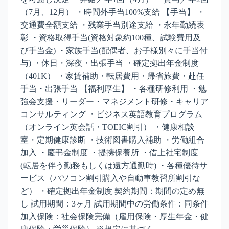
（7月、12月） ・時間外手当100%支給 【手当】 ・
交通費全額支給 ・残業手当別途支給 ・永年勤続表
彰 ・資格取得手当(資格対象約100種、試験費用及
び手当金) ・家族手当(配偶者、お子様別々に手当付
与) ・休日・深夜・出張手当 ・確定拠出年金制度
（401K） ・家賃補助・転居費用・帰省旅費・赴任
手当・出張手当 【福利厚生】 ・各種研修利用 ・勉
強会支援・リーダー・マネジメント研修・キャリア
コンサルティング ・ビジネス英語教育プログラム
（オンライン英会話・TOEIC割引） ・健康相談
室・定期健康診断 ・技術図書購入補助 ・労働組合
加入 ・慶弔金制度 ・提携保養所 ・借上社宅制度
(転居を伴う勤務もしくは遠方通勤時) ・各種優待サ
ービス（パソコン割引購入や自動車教習所割引な
ど） ・確定拠出年金制度 契約期間：期間の定め無
し 試用期間：3ヶ月 試用期間中の労働条件：同条件
加入保険：社会保険完備（雇用保険・厚生年金・健