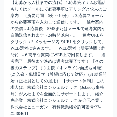
【応募から入社までの流れ】 1.応募完了 ↓ 2.お電話
もしくはメールにて必要事項ヒアリングと求人のご
案内！（所要時間：5分～10分） ↓ 3.応募フォーム
から必要事項を入力して送信します。 選考案内
の受信 ↓ 4.応募後、SMSまたはメールで選考案内が
自動送信されます（24時間以内）。 選考URLを
クリック ↓ 5.メッセージ内のURLをクリックして、
WEB選考に進みます。 WEB選考（所要時間：約
3分） ↓ 6.簡単な質問にWEB上で回答します。 選
考完了 ↓ 最後まで進めば選考は完了です！ 【その
後のステップ】 (1) 面接（オンライン面接も可能）
(2) 入寮・職場見学（希望に応じて対応） (3) 就業開
始（正社員としての雇用） 【サポート体制】 この
求人は、株式会社コンシェルテック（Jobuddy事務
局）が入社までを全面的にサポートします。 紹介
先企業：株式会社コンシェルテック 紹介元企業：
株式会社ヒューガン 有料職業紹介許可番号:27-
ユ-304611