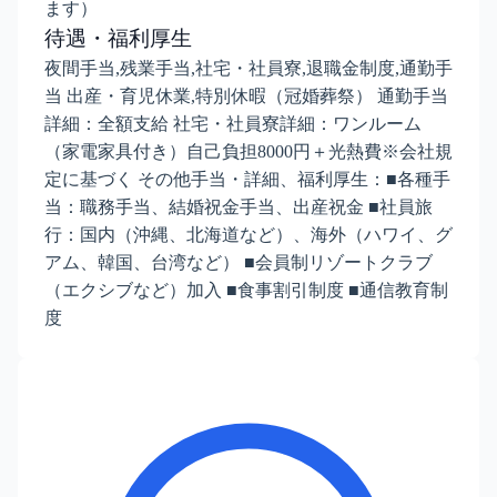
ます）
待遇・福利厚生
夜間手当,残業手当,社宅・社員寮,退職金制度,通勤手
当 出産・育児休業,特別休暇（冠婚葬祭） 通勤手当
詳細：全額支給 社宅・社員寮詳細：ワンルーム
（家電家具付き）自己負担8000円＋光熱費※会社規
定に基づく その他手当・詳細、福利厚生：■各種手
当：職務手当、結婚祝金手当、出産祝金 ■社員旅
行：国内（沖縄、北海道など）、海外（ハワイ、グ
アム、韓国、台湾など） ■会員制リゾートクラブ
（エクシブなど）加入 ■食事割引制度 ■通信教育制
度