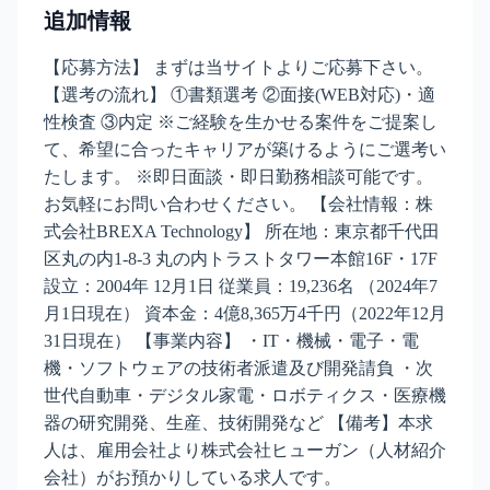
追加情報
【応募方法】 まずは当サイトよりご応募下さい。
【選考の流れ】 ①書類選考 ②面接(WEB対応)・適
性検査 ③内定 ※ご経験を生かせる案件をご提案し
て、希望に合ったキャリアが築けるようにご選考い
たします。 ※即日面談・即日勤務相談可能です。
お気軽にお問い合わせください。 【会社情報：株
式会社BREXA Technology】 所在地：東京都千代田
区丸の内1-8-3 丸の内トラストタワー本館16F・17F
設立：2004年 12月1日 従業員：19,236名 （2024年7
月1日現在） 資本金：4億8,365万4千円（2022年12月
31日現在） 【事業内容】 ・IT・機械・電子・電
機・ソフトウェアの技術者派遣及び開発請負 ・次
世代自動車・デジタル家電・ロボティクス・医療機
器の研究開発、生産、技術開発など 【備考】本求
人は、雇用会社より株式会社ヒューガン（人材紹介
会社）がお預かりしている求人です。