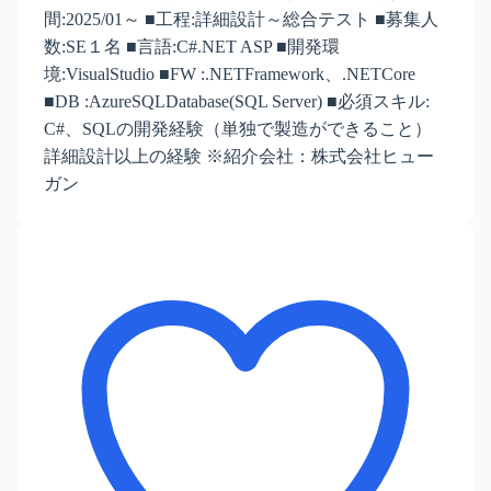
間:2025/01～ ■工程:詳細設計～総合テスト ■募集人
数:SE１名 ■言語:C#.NET ASP ■開発環
境:VisualStudio ■FW :.NETFramework、.NETCore
■DB :AzureSQLDatabase(SQL Server) ■必須スキル:
C#、SQLの開発経験（単独で製造ができること）
詳細設計以上の経験 ※紹介会社：株式会社ヒュー
ガン