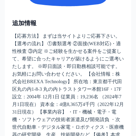
追加情報
【応募方法】 まずは当サイトよりご応募下さい。
【選考の流れ】 ①書類選考 ②面接(WEB対応)・適
性検査 ③内定 ※ご経験を生かせる案件をご提案し
て、希望に合ったキャリアが築けるようにご選考い
たします。 ※即日面談・即日勤務相談可能です。
お気軽にお問い合わせください。 【会社情報：株
式会社BREXA Technology】 所在地：東京都千代田
区丸の内1-8-3 丸の内トラストタワー本館16F・17F
設立：2004年 12月1日 従業員：19,236名 （2024年7
月1日現在） 資本金：4億8,365万4千円（2022年12月
31日現在） 【事業内容】 ・IT・機械・電子・電
機・ソフトウェアの技術者派遣及び開発請負 ・次
世代自動車・デジタル家電・ロボティクス・医療機
器の研究開発、生産、技術開発など 【備考】本求