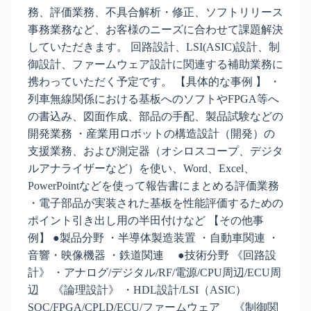
務、評価業務、不具合解析・修正、ソフトリリース
事務業務など、お客様のニーズに合わせて課題解決
していただきます。 回路設計、LSI(ASIC)設計、制
御設計、ファームウェア設計に関連する補助業務に
携わっていただく予定です。 【具体的な事例 】 ・
列車無線関係における基板へのソフトやFPGA等へ
の書込み、図面作成、部品の手配、製品試験などの
開発業務 ・産業用ロボットの構造設計（開発）の
支援業務、および測定器（オシロスコープ、デジタ
ルアナライザーなど）を使い、Word、Excel、
PowerPointなどを使って報告書にまとめる評価業務
・電子部品が実装された基板を性能評価するための
ポイント引き出し用の半田付けなど 【その他事
例】 ●製品分野 ・半導体製造装置 ・自動車関連 ・
音響・映像機器 ・鉄道関連 ●技術分野 《回路設
計》 ・アナログ/デジタル/RF/電源/CPU周辺/ECU周
辺 《論理設計》 ・HDL設計/LSI（ASIC）
SOC/FPGA/CPLD/ECU/ファームウェア 《制御関