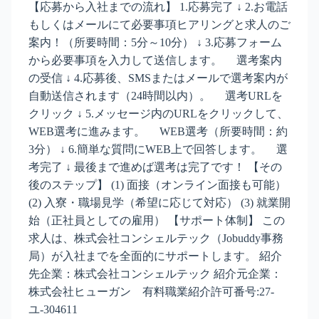
【応募から入社までの流れ】 1.応募完了 ↓ 2.お電話
もしくはメールにて必要事項ヒアリングと求人のご
案内！（所要時間：5分～10分） ↓ 3.応募フォーム
から必要事項を入力して送信します。 選考案内
の受信 ↓ 4.応募後、SMSまたはメールで選考案内が
自動送信されます（24時間以内）。 選考URLを
クリック ↓ 5.メッセージ内のURLをクリックして、
WEB選考に進みます。 WEB選考（所要時間：約
3分） ↓ 6.簡単な質問にWEB上で回答します。 選
考完了 ↓ 最後まで進めば選考は完了です！ 【その
後のステップ】 (1) 面接（オンライン面接も可能）
(2) 入寮・職場見学（希望に応じて対応） (3) 就業開
始（正社員としての雇用） 【サポート体制】 この
求人は、株式会社コンシェルテック（Jobuddy事務
局）が入社までを全面的にサポートします。 紹介
先企業：株式会社コンシェルテック 紹介元企業：
株式会社ヒューガン 有料職業紹介許可番号:27-
ユ-304611