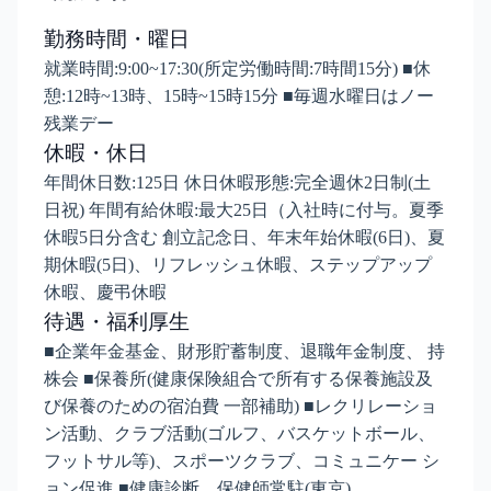
勤務時間・曜日
就業時間:9:00~17:30(所定労働時間:7時間15分) ■休
憩:12時~13時、15時~15時15分 ■毎週水曜日はノー
残業デー
休暇・休日
年間休日数:125日 休日休暇形態:完全週休2日制(土
日祝) 年間有給休暇:最大25日（入社時に付与。夏季
休暇5日分含む 創立記念日、年末年始休暇(6日)、夏
期休暇(5日)、リフレッシュ休暇、ステップアップ
休暇、慶弔休暇
待遇・福利厚生
■企業年金基金、財形貯蓄制度、退職年金制度、 持
株会 ■保養所(健康保険組合で所有する保養施設及
び保養のための宿泊費 一部補助) ■レクリレーショ
ン活動、クラブ活動(ゴルフ、バスケットボール、
フットサル等)、スポーツクラブ、コミュニケー シ
ョン促進 ■健康診断、保健師常駐(東京)