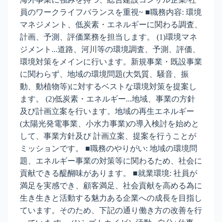
員のワークライフバランスを重視~ ■職務内容: 環境
マネジメント、低炭素・エネルギーに関わる調査、
計画、予測、評価業務を担当します。 (1)環境マネ
ジメント...道路、河川等の環境調査、予測、評価、
環境対策をメインに行います。新規事業・既設事業
に関わらず、地域の環境問題(大気質、騒音、振
動、動植物等)に対するベストな環境対策を提案し
ます。 (2)低炭素・エネルギー...地域、事業の方針
及び計画立案を行います。地域の再生エネルギー
(太陽光発電事業、小水力事業)の導入検討を始めと
して、事業方針及び 計画立案、提案を行うことが
ミッションです。 ■職務のやりがい: 地域の環境問
題、エネルギー事業の対策等に関わるため、社会に
貢献できる醍醐味があります。 ■就業環境: 社員が
満足を実感でき、顧客満足、社会貢献を高める為に
生き生きと活動する魅力ある企業への成長を目指し
ています。そのため、下記の通り働き方の改善を行