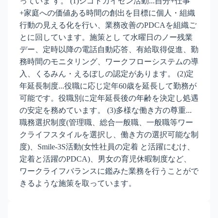
っていま す。 (1)シゴトカイゼン活動...自分+仕事
+家庭への価値ある時間の創出を目標に個人・組織
行動の見える化を行い、業務改善のPDCAを組織ご
とに回しています。施策とし て水曜日のノー残業
デー、定時以降の電話自動応答、有給取得促進、勤
務時間のモニタリング、ワークフローシステムの導
入、くるみん・えるぼしの認定があります。 (2)定
年延長制度...役職に応じ定年60歳を延長して勤務が
可能です。役職別に定年延長後の年齢を決定し処遇
の安定を務めています。 (3)多様な働き方の尊重...
職務選択制度(管理職、総合一般職、一般職等ワー
クライフスタイルを選択し、働き方の選択可能な制
度)、Smile-3S活動(女性社員の定着 と活躍にむけ、
定着と活躍のPDCA)、男女の育児休暇制度など、
ワークライフバランスに鑑みた業務を行うことがで
きるような施策を取っています。