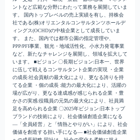
ントなど広範な分野にわたって業務を展開していま
す。 国内トップレベルの売上実績を有し、持株会
社である(株)オリエンタルコンサルタンツホールデ
ィングス(OCHD)の中核企業として成長していま
す。 また、国内では都市公園の指定管理や、
PPP/PFI事業、観光・地域活性化、小水力発電事業
など、新たなチャレンジを展開し、領域を拡大して
います。 ■ビジョン 〇長期ビジョン:日本一、世界
に伍して戦えるコンサルタント企業の実現 ・企業
の成長:社会貢献の最大化により、更なる誇りを持
てる企業 ・個の成長 :能力の最大化により、活躍の
場が広がり、更なる達成感が感じられる企業 ・豊
かさの実感:役職員の元気の最大化により、社員満
足を高められる企業 〇2025年ビジョン:日本トップ
ブランドの技術により、社会価値創造企業になる
―「全員経営」と「情熱とやりがい」により、社会
価値を創造する担い手になる― ■社会価値創造企業
への成長戦略 同社は、社会の変化を柔軟に捉え、