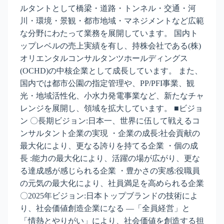
ルタントとして橋梁・道路・トンネル・交通・河
川・環境・景観・都市地域・マネジメントなど広範
な分野にわたって業務を展開しています。 国内ト
ップレベルの売上実績を有し、持株会社である(株)
オリエンタルコンサルタンツホールディングス
(OCHD)の中核企業として成長しています。 また、
国内では都市公園の指定管理や、PP/PFI事業、観
光・地域活性化、小水力発電事業など、新たなチャ
レンジを展開し、領域を拡大しています。 ■ビジョ
ン 〇長期ビジョン:日本一、世界に伍して戦えるコ
ンサルタント企業の実現 ・企業の成長:社会貢献の
最大化により、更なる誇りを持てる企業 ・個の成
長 :能力の最大化により、活躍の場が広がり、更な
る達成感が感じられる企業 ・豊かさの実感:役職員
の元気の最大化により、社員満足を高められる企業
〇2025年ビジョン:日本トップブランドの技術によ
り、社会価値創造企業になる ―「全員経営」と
「情熱とやりがい」により、社会価値を創造する担