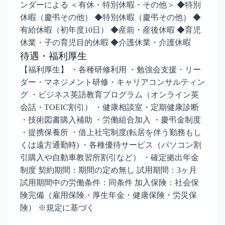
ンダーによる ＜有休・特別休暇・その他＞ ◆特別
休暇（慶弔その他） ◆特別休暇（慶弔その他） ◆
有給休暇（初年度10日） ◆産前・産後休暇 ◆育児
休業・子の育児目的休暇 ◆介護休業・介護休暇
待遇・福利厚生
【福利厚生】 ・各種研修利用 ・勉強会支援・リー
ダー・マネジメント研修・キャリアコンサルティン
グ ・ビジネス英語教育プログラム（オンライン英
会話・TOEIC割引） ・健康相談室・定期健康診断
・技術図書購入補助 ・労働組合加入 ・慶弔金制度
・提携保養所 ・借上社宅制度(転居を伴う勤務もし
くは遠方通勤時) ・各種優待サービス（パソコン割
引購入や自動車教習所割引など） ・確定拠出年金
制度 契約期間：期間の定め無し 試用期間：3ヶ月
試用期間中の労働条件：同条件 加入保険：社会保
険完備（雇用保険・厚生年金・健康保険・労災保
険） ※規定に基づく