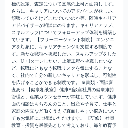
標の設定、査定について直属の上司と面談します。
さらに、キャリアについてのアドバイスが欲しい、
頑張っているけどこれでいいのか等、随時キャリア
アドバイザーが相談にのります。キャリアアップ、
スキルアップについてフォローアップ体制を構築し
ています。 【フリーエージェント制度】 エンジニ
アを対象に、キャリアチェンジを支援する制度で
す。新たな職種へ挑戦したい、スキルアップをした
い、U・Iターンしたい、上流工程へ挑戦したいな
ど、転職にともなう転職リスクを気にすることな
く、社内で自分の新しいキャリアを形成し、可能性
を広げることができる制度です。 ※書類・面談審
査あり 【健康相談室】 健康相談室社員の健康維持
管理と、産業カウンセラーが常駐しています。健康
面の相談はもちろんのこと、出産や子育て、仕事と
家庭の両立など働くうえで直面しやすい悩みについ
てもお気軽にご相談いただけます。 【研修】 社員
教育・投資を最優先として考えており、毎年教育予