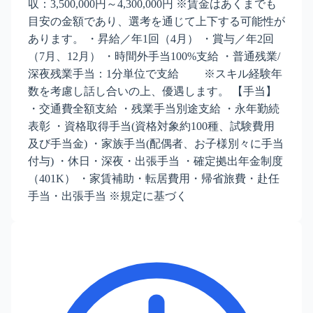
収：3,500,000円～4,300,000円 ※賃金はあくまでも
目安の金額であり、選考を通じて上下する可能性が
あります。 ・昇給／年1回（4月） ・賞与／年2回
（7月、12月） ・時間外手当100%支給 ・普通残業/
深夜残業手当：1分単位で支給 ※スキル経験年
数を考慮し話し合いの上、優遇します。 【手当】
・交通費全額支給 ・残業手当別途支給 ・永年勤続
表彰 ・資格取得手当(資格対象約100種、試験費用
及び手当金) ・家族手当(配偶者、お子様別々に手当
付与) ・休日・深夜・出張手当 ・確定拠出年金制度
（401K） ・家賃補助・転居費用・帰省旅費・赴任
手当・出張手当 ※規定に基づく