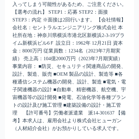
入ってしまう可能性があるため、ご注意ください。
【選考の流れ】 STEP1：応募 STEP2：面接
STEP3：内定 ※面接は2回行います。 【会社情報】
会社名：セントラルエンジニアリング株式会社 本
社所在地：神奈川県横浜市港北区新横浜2-3-19プラ
イム新横浜ビル6Ｆ 設立日：1962年 12月21日 資本
金：8000万円 従業員数：1234名（2023年7月期実
績） 売上高：104億2000万円（2023年7月期実績）
事業内容： ■防災、セキュリティ関連商品の開発、
設計、製造、販売 ■OEM 製品の設計、製造等 ■各
種通信システム機器の開発、設計、製造 ■電気・電
子関連機器の設計 ■自動車、精密機器、航空機、宇
宙機器等の設計開発 ■発電、石油化学等各種プラン
トの設計及び施工管理 ■建築設備の設計・施工管
理 【許可番号】労働者派遣業 派14-301637 【備
考】本求人は、雇用会社より株式会社ヒューガン
（人材紹介会社）がお預かりしている求人です。