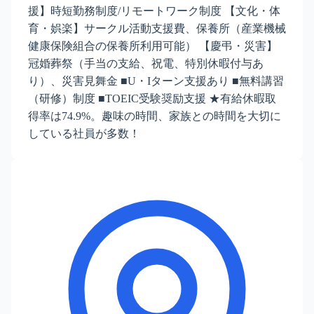
援】時短勤務制度/リモートワーク制度 【文化・体
育・娯楽】サークル活動支援費、保養所（産業機械
健康保険組合の保養所利用可能） 【慶弔・災害】
冠婚葬祭（手当の支給、祝電、特別休暇付与あ
り）、災害見舞金 ■U・Iターン支援あり ■無料講習
（研修）制度 ■TOEIC受験奨励支援 ★有給休暇取
得率は74.9%。趣味の時間、家族との時間を大切に
している社員が多数！