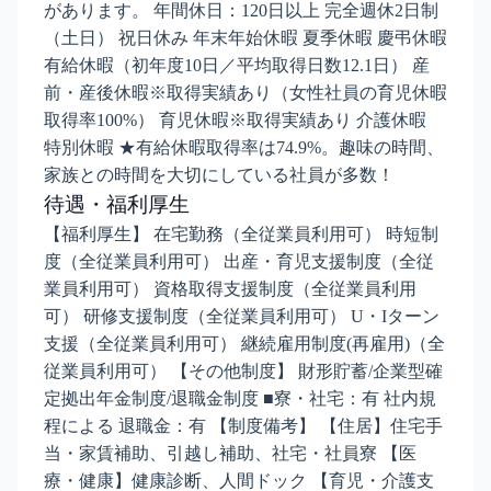
があります。 年間休日：120日以上 完全週休2日制
（土日） 祝日休み 年末年始休暇 夏季休暇 慶弔休暇
有給休暇（初年度10日／平均取得日数12.1日） 産
前・産後休暇※取得実績あり（女性社員の育児休暇
取得率100%） 育児休暇※取得実績あり 介護休暇
特別休暇 ★有給休暇取得率は74.9%。趣味の時間、
家族との時間を大切にしている社員が多数！
待遇・福利厚生
【福利厚生】 在宅勤務（全従業員利用可） 時短制
度（全従業員利用可） 出産・育児支援制度（全従
業員利用可） 資格取得支援制度（全従業員利用
可） 研修支援制度（全従業員利用可） U・Iターン
支援（全従業員利用可） 継続雇用制度(再雇用)（全
従業員利用可） 【その他制度】 財形貯蓄/企業型確
定拠出年金制度/退職金制度 ■寮・社宅：有 社内規
程による 退職金：有 【制度備考】 【住居】住宅手
当・家賃補助、引越し補助、社宅・社員寮 【医
療・健康】健康診断、人間ドック 【育児・介護支