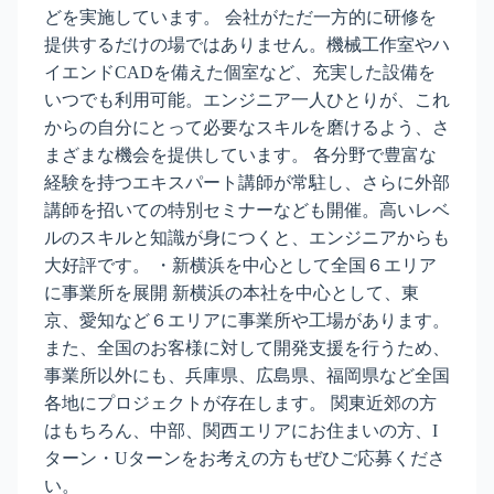
どを実施しています。 会社がただ一方的に研修を
提供するだけの場ではありません。機械工作室やハ
イエンドCADを備えた個室など、充実した設備を
いつでも利用可能。エンジニア一人ひとりが、これ
からの自分にとって必要なスキルを磨けるよう、さ
まざまな機会を提供しています。 各分野で豊富な
経験を持つエキスパート講師が常駐し、さらに外部
講師を招いての特別セミナーなども開催。高いレベ
ルのスキルと知識が身につくと、エンジニアからも
大好評です。 ・新横浜を中心として全国６エリア
に事業所を展開 新横浜の本社を中心として、東
京、愛知など６エリアに事業所や工場があります。
また、全国のお客様に対して開発支援を行うため、
事業所以外にも、兵庫県、広島県、福岡県など全国
各地にプロジェクトが存在します。 関東近郊の方
はもちろん、中部、関西エリアにお住まいの方、I
ターン・Uターンをお考えの方もぜひご応募くださ
い。