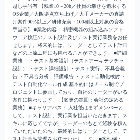
越し手当有 【残業10～20h／社員の幸せを追求する
OS企業／大阪拠点立ち上げ／大手メーカーの直請
け案件90%以上／研修充実・100種以上対象の資格
手当◎】 ■業務内容： 精密機器の組み込みソフト
ウェア検証のテスト設計及びテスト実行業務をお任
せします。将来的には、リーダーとしてテスト計画
などの上流工程にも携わることができます。 ■詳細
業務： ・テスト基本設計（テストアーキテクチャ
設計） ・テスト詳細設計 ・テスト実行、不具合報
告 ・不具合分析、評価報告 ・テスト自動化検討 ・
テスト自動化ツール作成 基本的にはチーム制でプ
ロジェクトに参画しており、自社のリーダーがいる
案件に携わります。 【変更の範囲：会社の定める
業務】 ■キャリアパス： 入社後はまずメンバーと
して、テスト設計、実行業を担当いただきます。ス
キルに応じてですが、リーダーのもとで経験を積ん
でいただいたのち、最終的にはリーダーとして、テ
スト計画や管理をお任せいたします。 ■案件例：