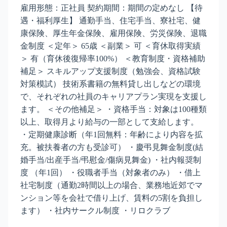
雇用形態：正社員 契約期間：期間の定めなし 【待
遇・福利厚生】 通勤手当、住宅手当、寮社宅、健
康保険、厚生年金保険、雇用保険、労災保険、退職
金制度 ＜定年＞ 65歳 ＜副業＞ 可 ＜育休取得実績
＞ 有（育休後復帰率100%） ＜教育制度・資格補助
補足＞ スキルアップ支援制度（勉強会、資格試験
対策模試） 技術系書籍の無料貸し出しなどの環境
で、それぞれの社員のキャリアプラン実現を支援し
ます。 ＜その他補足＞ ・資格手当：対象は100種類
以上、取得月より給与の一部として支給します。
・定期健康診断（年1回無料：年齢により内容を拡
充。被扶養者の方も受診可） ・慶弔見舞金制度(結
婚手当/出産手当/弔慰金/傷病見舞金) ・社内報奨制
度 （年1回） ・役職者手当（対象者のみ） ・借上
社宅制度（通勤2時間以上の場合、業務地近郊でマ
ンション等を会社で借り上げ、賃料の5割を負担し
ます） ・社内サークル制度 ・リロクラブ