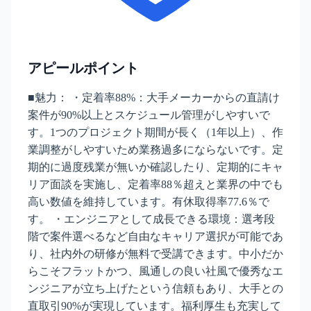
アピールポイント
■魅力： ・定着率88%：大手メーカーからの直請け
案件が90%以上とスケジュール管理がしやすいで
す。1つのプロジェクト期間が長く（1年以上）、作
業調整がしやすいため業務過多にならないです。定
期的に過度残業が無いか確認したり、定期的にキャ
リア面談を実施し、定着率88％超えと業界の中でも
高い数値を維持しています。有休取得率77.6％で
す。 ・エンジニアとして成長できる環境：選考段
階で案件選べるなど自由なキャリア選択が可能であ
り、社内外の研修が無料で受講できます。中小だか
らこそフラットかつ、風通しの良い社風で優秀なエ
ンジニアが立ち上げたという信頼もあり、大手との
直取引90%が実現しています。福利厚生も充実して