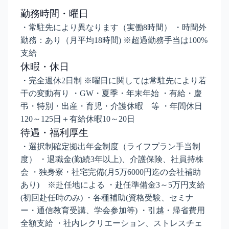
勤務時間・曜日
・常駐先により異なります（実働8時間） ・時間外
勤務：あり（月平均18時間) ※超過勤務手当は100%
支給
休暇・休日
・完全週休2日制 ※曜日に関しては常駐先により若
干の変動有り ・GW・夏季・年末年始 ・有給・慶
弔・特別・出産・育児・介護休暇 等 ・年間休日
120～125日＋有給休暇10～20日
待遇・福利厚生
・選択制確定拠出年金制度（ライフプラン手当制
度） ・退職金(勤続3年以上)、介護保険、社員持株
会 ・独身寮・社宅完備(月5万6000円迄の会社補助
あり) ※赴任地による ・赴任準備金3～5万円支給
(初回赴任時のみ) ・各種補助(資格受験、セミナ
ー・通信教育受講、学会参加等) ・引越・帰省費用
全額支給 ・社内レクリエーション、ストレスチェ