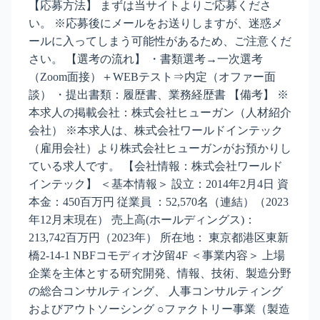
【応募方法】 まずは当サイトよりご応募くださ
い。 ※応募後にメールをお送りしますが、迷惑メ
ールに入ってしまう可能性があるため、ご注意くだ
さい。 【選考の流れ】 ・書類選考→一次選考
（Zoom面接）＋WEBテスト⇒内定（オファー面
談） ・提出書類：履歴書、業務経歴書 【備考】 ※
本求人の掲載会社：株式会社ヒューガン（人材紹介
会社） ※本求人は、株式会社ワールドインテック
（雇用会社）より株式会社ヒューガンがお預かりし
ている求人です。 【会社情報：株式会社ワールド
インテック】 ＜基本情報＞ 設立：2014年2月4日 資
本金：450百万円 従業員 ：52,570名（連結）（2023
年12月末現在） 売上高(ホールディングス)：
213,742百万円（2023年） 所在地： 東京都港区東新
橋2-14-1 NBFコモディオ汐留4F ＜事業内容＞ 上場
企業を主体とする研究開発、情報、技術、製造分野
の総合コンサルティング、 人事コンサルティング
およびアウトソーシング ○ファクトリー事業（製造