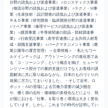
分野の請負および派遣事業） ○ロジスティクス事業
（物流分野の請負および派遣事業） ○テクノ・SI事
業（生産技術・設計開発の請負および派遣事業） ○
Ｒ＆Ｄ事業（研究開発・臨床開発分野の派遣事業）
○リペア事業（修理サービスの請負および派遣事
業） ○購買事業（半導体関連の部品・部材調達事
業） ○行政受託事業（産学官連携による共同人材育
成・就職支援事業） ○パークマネジメント事業（農
業公園等の運営管理） ＜企業情報＞ ・私たちワー
ルドインテックは、アウトソーシングの進化形であ
る「コ・ソーシング」という概念を掲げ、ヒューマ
ンリソース部分での量的支援だけでなくお客様の課
題解決に共に取り組みながら、日本のものづくりの
発展に尽力してまいりました。 ・そして近年、ロ
ボット・AIの登場による労働力需要の減少懸念
や、働く側の志向・価値観の多様化などにより、我
が国における「仕事」を取り巻く環境は大きく変化
しています。しかし、これまでの時代が証明してい