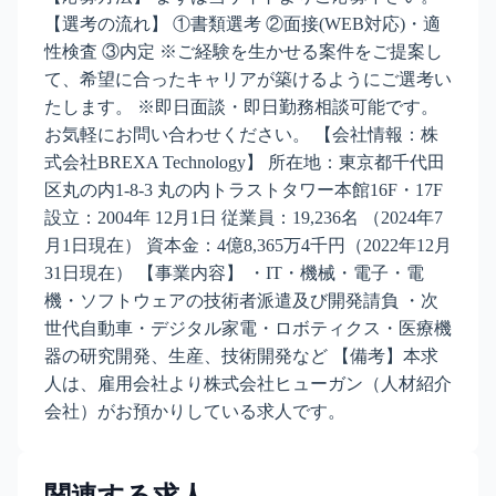
【選考の流れ】 ①書類選考 ②面接(WEB対応)・適
性検査 ③内定 ※ご経験を生かせる案件をご提案し
て、希望に合ったキャリアが築けるようにご選考い
たします。 ※即日面談・即日勤務相談可能です。
お気軽にお問い合わせください。 【会社情報：株
式会社BREXA Technology】 所在地：東京都千代田
区丸の内1-8-3 丸の内トラストタワー本館16F・17F
設立：2004年 12月1日 従業員：19,236名 （2024年7
月1日現在） 資本金：4億8,365万4千円（2022年12月
31日現在） 【事業内容】 ・IT・機械・電子・電
機・ソフトウェアの技術者派遣及び開発請負 ・次
世代自動車・デジタル家電・ロボティクス・医療機
器の研究開発、生産、技術開発など 【備考】本求
人は、雇用会社より株式会社ヒューガン（人材紹介
会社）がお預かりしている求人です。