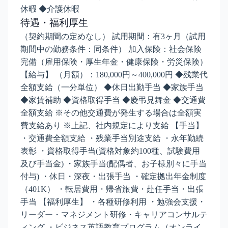
休暇 ◆介護休暇
待遇・福利厚生
（契約期間の定めなし） 試用期間：有3ヶ月（試用
期間中の勤務条件：同条件） 加入保険：社会保険
完備（雇用保険・厚生年金・健康保険・労災保険）
【給与】 （月額）：180,000円～400,000円 ◆残業代
全額支給（一分単位） ◆休日出勤手当 ◆家族手当
◆家賃補助 ◆資格取得手当 ◆慶弔見舞金 ◆交通費
全額支給 ※その他交通費が発生する場合は全額実
費支給あり ※上記、社内規定により支給 【手当】
・交通費全額支給 ・残業手当別途支給 ・永年勤続
表彰 ・資格取得手当(資格対象約100種、試験費用
及び手当金) ・家族手当(配偶者、お子様別々に手当
付与) ・休日・深夜・出張手当 ・確定拠出年金制度
（401K） ・転居費用・帰省旅費・赴任手当・出張
手当 【福利厚生】 ・各種研修利用 ・勉強会支援・
リーダー・マネジメント研修・キャリアコンサルテ
ィング ・ビジネス英語教育プログラム（オンライ