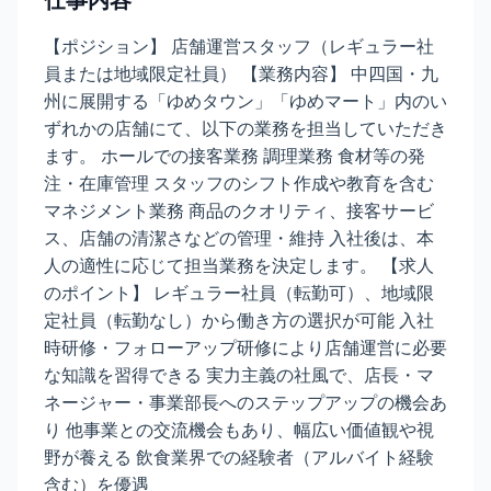
仕事内容
【ポジション】 店舗運営スタッフ（レギュラー社
員または地域限定社員） 【業務内容】 中四国・九
州に展開する「ゆめタウン」「ゆめマート」内のい
ずれかの店舗にて、以下の業務を担当していただき
ます。 ホールでの接客業務 調理業務 食材等の発
注・在庫管理 スタッフのシフト作成や教育を含む
マネジメント業務 商品のクオリティ、接客サービ
ス、店舗の清潔さなどの管理・維持 入社後は、本
人の適性に応じて担当業務を決定します。 【求人
のポイント】 レギュラー社員（転勤可）、地域限
定社員（転勤なし）から働き方の選択が可能 入社
時研修・フォローアップ研修により店舗運営に必要
な知識を習得できる 実力主義の社風で、店長・マ
ネージャー・事業部長へのステップアップの機会あ
り 他事業との交流機会もあり、幅広い価値観や視
野が養える 飲食業界での経験者（アルバイト経験
含む）を優遇