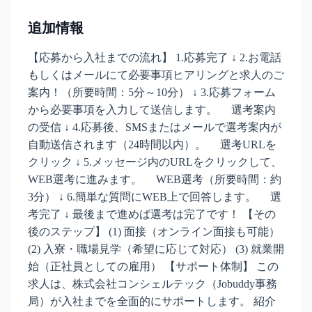
追加情報
【応募から入社までの流れ】 1.応募完了 ↓ 2.お電話
もしくはメールにて必要事項ヒアリングと求人のご
案内！（所要時間：5分～10分） ↓ 3.応募フォーム
から必要事項を入力して送信します。 選考案内
の受信 ↓ 4.応募後、SMSまたはメールで選考案内が
自動送信されます（24時間以内）。 選考URLを
クリック ↓ 5.メッセージ内のURLをクリックして、
WEB選考に進みます。 WEB選考（所要時間：約
3分） ↓ 6.簡単な質問にWEB上で回答します。 選
考完了 ↓ 最後まで進めば選考は完了です！ 【その
後のステップ】 (1) 面接（オンライン面接も可能）
(2) 入寮・職場見学（希望に応じて対応） (3) 就業開
始（正社員としての雇用） 【サポート体制】 この
求人は、株式会社コンシェルテック（Jobuddy事務
局）が入社までを全面的にサポートします。 紹介