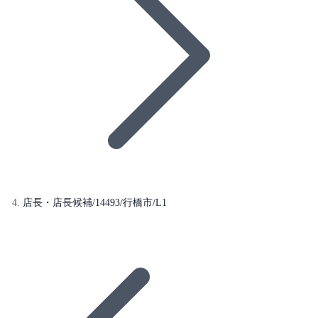
店長・店長候補/14493/行橋市/L1