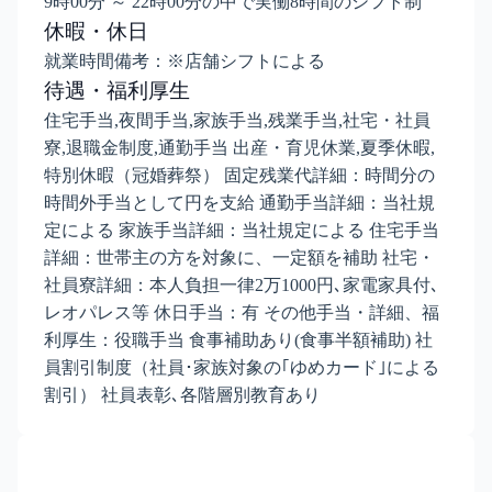
9時00分 ～ 22時00分の中で実働8時間のシフト制
休暇・休日
就業時間備考：※店舗シフトによる
待遇・福利厚生
住宅手当,夜間手当,家族手当,残業手当,社宅・社員
寮,退職金制度,通勤手当 出産・育児休業,夏季休暇,
特別休暇（冠婚葬祭） 固定残業代詳細：時間分の
時間外手当として円を支給 通勤手当詳細：当社規
定による 家族手当詳細：当社規定による 住宅手当
詳細：世帯主の方を対象に、一定額を補助 社宅・
社員寮詳細：本人負担一律2万1000円､家電家具付､
レオパレス等 休日手当：有 その他手当・詳細、福
利厚生：役職手当 食事補助あり(食事半額補助) 社
員割引制度（社員･家族対象の｢ゆめカード｣による
割引） 社員表彰､各階層別教育あり