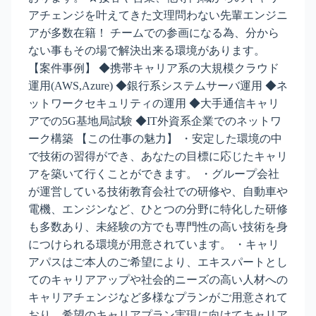
アチェンジを叶えてきた文理問わない先輩エンジニ
アが多数在籍！ チームでの参画になる為、分から
ない事もその場で解決出来る環境があります。
【案件事例】 ◆携帯キャリア系の大規模クラウド
運用(AWS,Azure) ◆銀行系システムサーバ運用 ◆ネ
ットワークセキュリティの運用 ◆大手通信キャリ
アでの5G基地局試験 ◆IT外資系企業でのネットワ
ーク構築 【この仕事の魅力】 ・安定した環境の中
で技術の習得ができ、あなたの目標に応じたキャリ
アを築いて行くことができます。 ・グループ会社
が運営している技術教育会社での研修や、自動車や
電機、エンジンなど、ひとつの分野に特化した研修
も多数あり、未経験の方でも専門性の高い技術を身
につけられる環境が用意されています。 ・キャリ
アパスはご本人のご希望により、エキスパートとし
てのキャリアアップや社会的ニーズの高い人材への
キャリアチェンジなど多様なプランがご用意されて
おり、希望のキャリアプラン実現に向けてキャリア