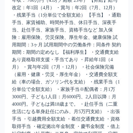
年収： 700万円（45才／経験 23年） 【昇給】給与
改定：年1回（4月） ・賞与：年2回（7月、12月）
・残業手当（1分単位で全額支給） 【手当】 ・通勤
手当、家賃補助、時間外手当、休日手当、深夜手
当、赴任手当、家族手当、資格手当など 加入保
険：雇用保険、労災保険、厚生年金、健康保険 試
用期間：3ヶ月 試用期間中の労働条件：同条件 契約
期間：期間の定めなし 【福利厚生】 ・交通費支給
あり資格取得支援・手当てあり ・昇給年1回（4
月） ・賞与年2回（7月・12月） ・社会保険完備
（雇用・健康・労災・厚生年金） ・交通費全額支
給（車の場合、ガソリン代を支給） ・残業手当（1
分単位で全額支給） ・家族手当※配偶者：月1万
3000円、子ども1人目：月6000円、2人目以降：月
4000円。子どもは満18歳まで。 ・赴任手当（二重
生活になる単身赴任にのみ、月5万円支給） ・出張
手当 ・引越費用全額支給 ・着任交通費支給 ・資格
取得手当 ・確定拠出年金制度 ・慶弔金制度 ・借上