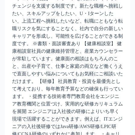
チェンジを支援する制度です。新たな職種へ挑戦し
たい、スキルアップをしたい、U・Iターンした
い、上流工程へ挑戦したいなど、転職にともなう転
職リスクを気にすることなく、社内で自分の新しい
キャリアを形成し、可能性を広げることができる制
度です。 ※書類・面談審査あり 【健康相談室】 健
康相談室社員の健康維持管理と、産業カウンセラー
が常駐しています。健康面の相談はもちろんのこ
と、出産や子育て、仕事と家庭の両立など働くうえ
で直面しやすい悩みについてもお気軽にご相談いた
だけます。 【研修】 社員教育・投資を最優先とし
て考えており、毎年教育予算などの確保も行ってい
ます。 ・提携する技術者専門教育会社をエンジニ
ア教育機関と位置づけ、実用的な研修カリキュラム
を展開 エンジニアは入社後の研修によりいち早く
現場で活躍することができます。例えば、ITエンジ
ニアの入社後研修ではJava研修/AWS研修/LPIC研
修/CCNA研修のいずれかに参加します。 ・キャリ