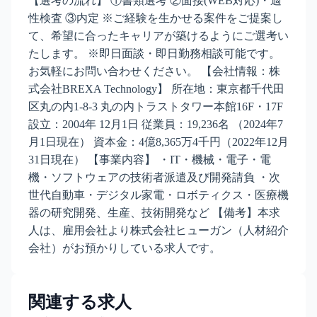
【選考の流れ】 ①書類選考 ②面接(WEB対応)・適
性検査 ③内定 ※ご経験を生かせる案件をご提案し
て、希望に合ったキャリアが築けるようにご選考い
たします。 ※即日面談・即日勤務相談可能です。
お気軽にお問い合わせください。 【会社情報：株
式会社BREXA Technology】 所在地：東京都千代田
区丸の内1-8-3 丸の内トラストタワー本館16F・17F
設立：2004年 12月1日 従業員：19,236名 （2024年7
月1日現在） 資本金：4億8,365万4千円（2022年12月
31日現在） 【事業内容】 ・IT・機械・電子・電
機・ソフトウェアの技術者派遣及び開発請負 ・次
世代自動車・デジタル家電・ロボティクス・医療機
器の研究開発、生産、技術開発など 【備考】本求
人は、雇用会社より株式会社ヒューガン（人材紹介
会社）がお預かりしている求人です。
関連する求人