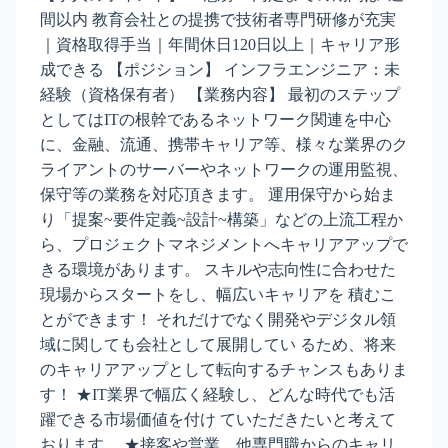
間以内 教育会社との提携で技術者専門研修が充実
｜資格取得手当｜年間休日120日以上｜キャリア形
成できる 【ポジション】 インフラエンジニア：未
経験（資格保有者） 【業務内容】 最初のステップ
としてはITの根幹であるネットワーク関連を中心
に、金融、流通、携帯キャリア等、様々な業界のク
ライアントのサーバーやネットワークの運用監視、
保守等の業務を対応頂きます。 運用保守から始ま
り「提案~要件定義~設計~構築」などの上流工程か
ら、プロジェクトマネジメントへキャリアアップで
きる環境があります。 スキルや志向性に合わせた
現場からスタートをし、幅広いキャリアを 積むこ
とができます！ それだけでなく開発やデジタル領
域に関しても会社として展開してい るため、将来
のキャリアアップとして転向するチャンスもありま
す！ ★IT業界で幅広く経験し、どんな時代でも活
躍できる市場価値を付け ていただきたいと考えて
おります。 ★接客や営業、他専門職からのキャリ