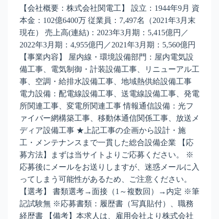
【会社概要：株式会社関電工】 設立：1944年9月 資
本金：102億6400万 従業員：7,497名（2021年3月末
現在） 売上高(連結)：2023年3月期：5,415億円／
2022年3月期：4,955億円／2021年3月期：5,560億円
【事業内容】 屋内線・環境設備部門：屋内電気設
備工事、電気制御・計装設備工事、リニューアル工
事、空調・給排水設備工事、地域熱供給設備工事
電力設備：配電線設備工事、送電線設備工事、発電
所関連工事、変電所関連工事 情報通信設備：光フ
ァイバー網構築工事、移動体通信関係工事、放送メ
ディア設備工事 ★上記工事の企画から設計・施
工・メンテナンスまで一貫した総合設備企業 【応
募方法】まずは当サイトよりご応募ください。 ※
応募後にメールをお送りしますが、迷惑メールに入
ってしまう可能性があるため、ご注意ください。
【選考】 書類選考→面接（1～複数回）→内定 ※筆
記試験無 ※応募書類：履歴書（写真貼付）、職務
経歴書 【備考】本求人は、雇用会社より株式会社