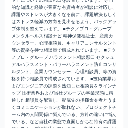
ト」についての相談窓口を設置しています。 専門
的な知識と経験が豊富な有資格者が相談に対応し、
課題やストレスが大きくなる前に、課題解決もしく
はストレス軽減の方向を見出せるよう、バックアッ
プ体制を整えています。 ■テクノプロ・グループ
メンタルヘルス相談ナビ 精神保健福祉士、産業カ
ウンセラー、心理相談員、キャリアコンサルタント
等の資格を持つ相談員で構成されています。 ■テク
ノプロ・グループ ハラスメント相談窓口 セクシュ
アルハラスメント・パワーハラスメント防止コンサ
ルタント、産業カウンセラー、心理相談員、等の資
格を持つ相談員で構成されています。 ■技術業界お
よびエンジニアの課題を熟知した相談員をラインナ
ップ 技術業界および当社グループの事業形態に精
通した相談員を配置し、配属先の指揮命令者とうま
くコミュニケーションが取れない、プロジェクトチ
ーム内の人間関係に悩んでいる、方針の違いに悩ん
でいる、など当社の業態で直面しがちな特有の課題