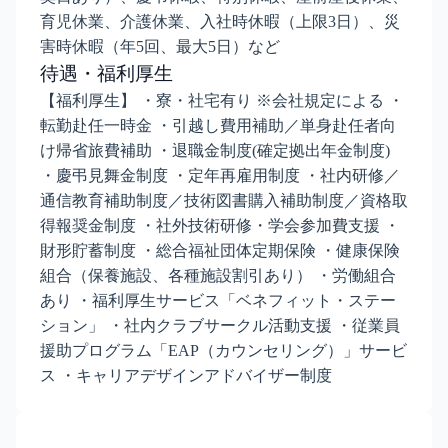
育児休業、介護休業、入社時休暇（上限3日）、災
害時休暇（年5回、最大5日）など
待遇・福利厚生
【福利厚生】 ・寮・社宅有り ※会社規定による ・
転勤赴任一時金 ・引越し費用補助／単身赴任者向
け帰省旅費補助 ・退職金制度(確定拠出年金制度)
・慶弔見舞金制度 ・定年再雇用制度 ・社内研修／
通信教育補助制度／技術図書購入補助制度／資格取
得報奨金制度 ・社外技術研修・学会参加費支援 ・
財形貯蓄制度 ・総合福祉団体定期保険 ・健康保険
組合（保養施設、各種施設割引あり） ・労働組合
あり ・福利厚生サービス「ベネフィット・ステー
ション」 ・社内クラブサークル活動支援 ・従業員
援助プログラム「EAP（カウンセリング）」サービ
ス ・キャリアデザインアドバイザー制度