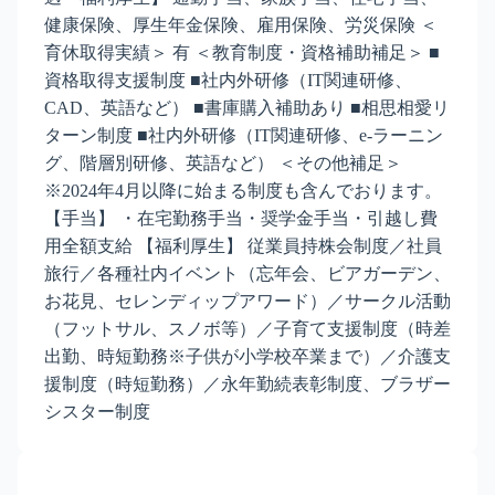
健康保険、厚生年金保険、雇用保険、労災保険 ＜
育休取得実績＞ 有 ＜教育制度・資格補助補足＞ ■
資格取得支援制度 ■社内外研修（IT関連研修、
CAD、英語など） ■書庫購入補助あり ■相思相愛リ
ターン制度 ■社内外研修（IT関連研修、e-ラーニン
グ、階層別研修、英語など） ＜その他補足＞
※2024年4月以降に始まる制度も含んでおります。
【手当】 ・在宅勤務手当・奨学金手当・引越し費
用全額支給 【福利厚生】 従業員持株会制度／社員
旅行／各種社内イベント（忘年会、ビアガーデン、
お花見、セレンディップアワード）／サークル活動
（フットサル、スノボ等）／子育て支援制度（時差
出勤、時短勤務※子供が小学校卒業まで）／介護支
援制度（時短勤務）／永年勤続表彰制度、ブラザー
シスター制度