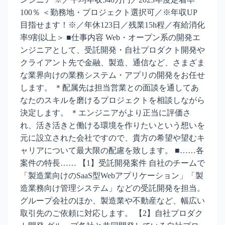
100％ ＜勤務地・プロジェクト選択可／※年収UP
目指せます！※／年休123日／残業15h程／有給消化
率9割以上＞ ■仕事内容 Web・オープン系の開発エ
ンジニアとして、受託開発・自社プロダクト開発や
クライアント先で金融、製造、通信など、さまざま
な業界向けの業務システム・アプリの開発をお任せ
します。 ＊配属先は担当営業との面談を通してあ
なたのスキルを磨けるプロジェクトを相談しながら
決定します。 ＊エンジニアがより正当に評価さ
れ、活き活きと働ける環境を作りたいという想いを
元に設立された会社ですので、貴方の希望や望むキ
ャリアについて最大限の配慮を致します。 ■……各
案件の特長…… 【1】受託開発案件 自社のチームで
「製造業向けのSaaS型Webアプリケーション」「製
造業務向け管理システム」などの受託開発を担当。
グループ会社のほか、製造業や不動産など、幅広い
取引先のご依頼に対応します。 【2】自社プロダク