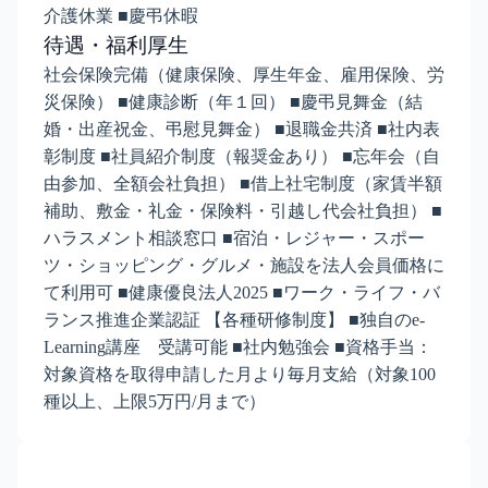
介護休業 ■慶弔休暇
待遇・福利厚生
社会保険完備（健康保険、厚生年金、雇用保険、労
災保険） ■健康診断（年１回） ■慶弔⾒舞⾦（結
婚・出産祝⾦、弔慰⾒舞⾦） ■退職金共済 ■社内表
彰制度 ■社員紹介制度（報奨金あり） ■忘年会（自
由参加、全額会社負担） ■借上社宅制度（家賃半額
補助、敷金・礼金・保険料・引越し代会社負担） ■
ハラスメント相談窓口 ■宿泊・レジャー・スポー
ツ・ショッピング・グルメ・施設を法人会員価格に
て利用可 ■健康優良法人2025 ■ワーク・ライフ・バ
ランス推進企業認証 【各種研修制度】 ■独自のe-
Learning講座 受講可能 ■社内勉強会 ■資格手当：
対象資格を取得申請した月より毎月支給（対象100
種以上、上限5万円/月まで）