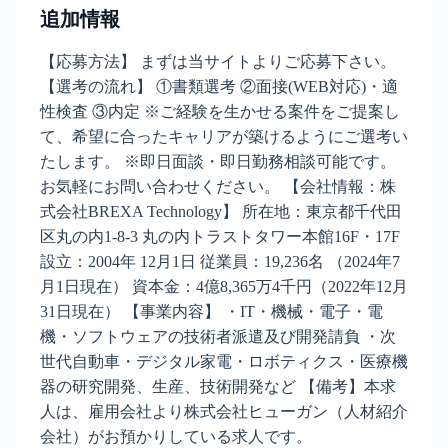
追加情報
【応募方法】 まずは当サイトよりご応募下さい。
【選考の流れ】 ①書類選考 ②面接(WEB対応)・適
性検査 ③内定 ※ご経験を生かせる案件をご提案し
て、希望に合ったキャリアが築けるようにご選考い
たします。 ※即日面談・即日勤務相談可能です。
お気軽にお問い合わせください。 【会社情報：株
式会社BREXA Technology】 所在地：東京都千代田
区丸の内1-8-3 丸の内トラストタワー本館16F・17F
設立：2004年 12月1日 従業員：19,236名 （2024年7
月1日現在） 資本金：4億8,365万4千円（2022年12月
31日現在） 【事業内容】 ・IT・機械・電子・電
機・ソフトウェアの技術者派遣及び開発請負 ・次
世代自動車・デジタル家電・ロボティクス・医療機
器の研究開発、生産、技術開発など 【備考】本求
人は、雇用会社より株式会社ヒューガン（人材紹介
会社）がお預かりしている求人です。