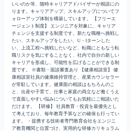
いいのか等、随時キャリアアドバイザーが相談にの
ります。キャリアアップ、スキルアップについてフ
ォローアップ体制を構築しています。 【フリーエ
ージェント制度】 エンジニアを対象に、キャリア
チェンジを支援する制度です。新たな職種へ挑戦し
たい、スキルアップをしたい、U・Iターンした
い、上流工程へ挑戦したいなど、転職にともなう転
職リスクを気にすることなく、社内で自分の新しい
キャリアを形成し、可能性を広げることができる制
度です。 ※書類・面談審査あり 【健康相談室】 健
康相談室社員の健康維持管理と、産業カウンセラー
が常駐しています。健康面の相談はもちろんのこ
と、出産や子育て、仕事と家庭の両立など働くうえ
で直面しやすい悩みについてもお気軽にご相談いた
だけます。 【研修】 社員教育・投資を最優先とし
て考えており、毎年教育予算などの確保も行ってい
ます。 ・提携する技術者専門教育会社をエンジニ
ア教育機関と位置づけ、実用的な研修カリキュラム