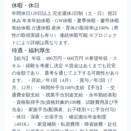
休暇・休日
年間休日120日以上 完全週休2日制（土・日） 祝日
休み 年末年始休暇・GW休暇・夏季休暇・慶弔休暇
有給休暇 介護休暇 産休・育休の取得率は100%（男
性の取得実績も有り） 連続休暇可能 ※プロジェク
トにより詳細は異なります。
待遇・福利厚生
【給与】 年収：480万円 ~ 600万円 ※希望年収・ス
キル・経験を考慮し決定 ※賃金はあくまでも目安
の金額であり、選考を通じて上下する可能性があり
ます。 ・昇給／年1回（4月） ・賞与／年2回（7
月、12月） ・時間外手当100%支給 【手当】 ・交
通費全額支給 ・残業手当別途支給 ・永年勤続表彰
・資格取得手当(資格対象約100種、試験費用及び手
当金) ・家族手当(配偶者、お子様別々に手当付与)
・休日・深夜・出張手当 ・確定拠出年金制度
（401K） ・家賃補助・転居費用・帰省旅費・赴任