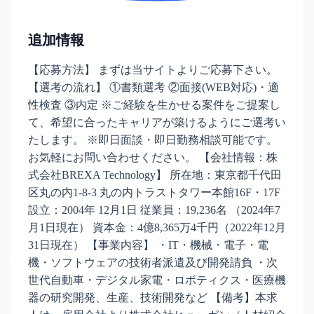
追加情報
【応募方法】 まずは当サイトよりご応募下さい。
【選考の流れ】 ①書類選考 ②面接(WEB対応)・適
性検査 ③内定 ※ご経験を生かせる案件をご提案し
て、希望に合ったキャリアが築けるようにご選考い
たします。 ※即日面談・即日勤務相談可能です。
お気軽にお問い合わせください。 【会社情報：株
式会社BREXA Technology】 所在地：東京都千代田
区丸の内1-8-3 丸の内トラストタワー本館16F・17F
設立：2004年 12月1日 従業員：19,236名 （2024年7
月1日現在） 資本金：4億8,365万4千円（2022年12月
31日現在） 【事業内容】 ・IT・機械・電子・電
機・ソフトウェアの技術者派遣及び開発請負 ・次
世代自動車・デジタル家電・ロボティクス・医療機
器の研究開発、生産、技術開発など 【備考】本求