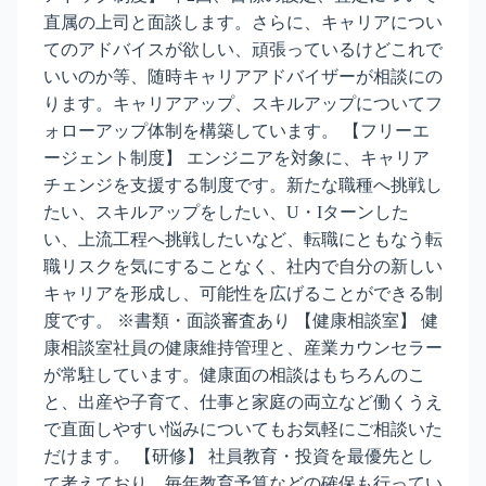
直属の上司と面談します。さらに、キャリアについ
てのアドバイスが欲しい、頑張っているけどこれで
いいのか等、随時キャリアアドバイザーが相談にの
ります。キャリアアップ、スキルアップについてフ
ォローアップ体制を構築しています。 【フリーエ
ージェント制度】 エンジニアを対象に、キャリア
チェンジを支援する制度です。新たな職種へ挑戦し
たい、スキルアップをしたい、U・Iターンした
い、上流工程へ挑戦したいなど、転職にともなう転
職リスクを気にすることなく、社内で自分の新しい
キャリアを形成し、可能性を広げることができる制
度です。 ※書類・面談審査あり 【健康相談室】 健
康相談室社員の健康維持管理と、産業カウンセラー
が常駐しています。健康面の相談はもちろんのこ
と、出産や子育て、仕事と家庭の両立など働くうえ
で直面しやすい悩みについてもお気軽にご相談いた
だけます。 【研修】 社員教育・投資を最優先とし
て考えており、毎年教育予算などの確保も行ってい