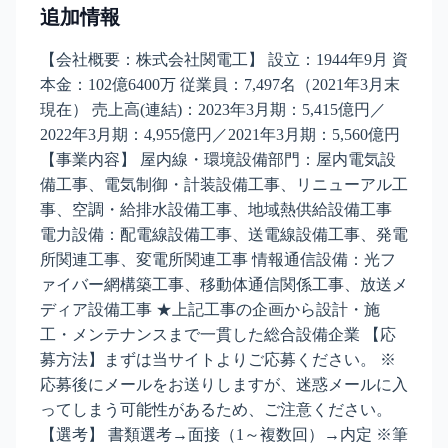
追加情報
【会社概要：株式会社関電工】 設立：1944年9月 資
本金：102億6400万 従業員：7,497名（2021年3月末
現在） 売上高(連結)：2023年3月期：5,415億円／
2022年3月期：4,955億円／2021年3月期：5,560億円
【事業内容】 屋内線・環境設備部門：屋内電気設
備工事、電気制御・計装設備工事、リニューアル工
事、空調・給排水設備工事、地域熱供給設備工事
電力設備：配電線設備工事、送電線設備工事、発電
所関連工事、変電所関連工事 情報通信設備：光フ
ァイバー網構築工事、移動体通信関係工事、放送メ
ディア設備工事 ★上記工事の企画から設計・施
工・メンテナンスまで一貫した総合設備企業 【応
募方法】まずは当サイトよりご応募ください。 ※
応募後にメールをお送りしますが、迷惑メールに入
ってしまう可能性があるため、ご注意ください。
【選考】 書類選考→面接（1～複数回）→内定 ※筆