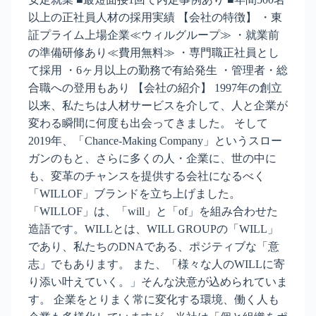
以上の正社員人材の採用実績 【会社の特徴】 ・東
証プライム上場企業≪ウィルグループ≫ ・就業前
の準備研修あり≪費用無料≫ ・専門職正社員とし
て採用 ・6ヶ月以上の勤務で有給発生 ・管理者・総
合職への登用もあり 【会社の紹介】 1997年の創立
以来、私たちは人材サービスを介して、人と企業が
変わる瞬間に何度も出会ってきました。 そして
2019年、「Chance-Making Company」というスロー
ガンのもと、さらに多くの人・企業に、世の中に
も、変革のチャンスを提供する会社になるべく
「WILLOF」ブランドを立ち上げました。
「WILLOF」は、「will」と「of」を組み合わせた
造語です。WILLとは、WILL GROUPの「WILL」
であり、私たちのDNAである、ポジティブな「意
志」でもあります。 また、「様々な人のWILLに寄
り添い叶えていく。」そんな決意が込められていま
す。 企業をとりまく常に変化する環境、働く人も