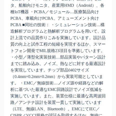
タ、船舶向けモニタ、産業用HMD（Android）、各
種IoT機器 ・PCBA／モジュール…医療製品向け
PCBA、車載向けPCBA、アミューズメント向け
PCBA ■同社の技術： ・シミュレーション技術…構
造解析プログラムと熱解析プログラムを用いて、設
計上流での品質作りこみを実施しています。設計品
質の向上と試作工程の短縮を実現するほか、スマー
トフォン開発でMIL規格23項目を準拠しています。
・小型／薄型化実装技術…部品実装やパターン設計
までに踏み込み、ノイズ、熱などに対する最適設計
を実現しています。チップ部品0402サイズ
（0.4mm×0.2mm×0.2mm）から実装可能としていま
す。 ・EMC／無線技術…ノイズ源や経路などの解
析に基づいた最適なEMC回路設計でノイズ低減を
実施しています。また、装置仕様に最適な高周波回
路／アンテナ設計を装置一貫して実施しています
（LTE、無線LAN、Bluetooth）。EMCにてIEC／
CISPR／VCCI規格の認証を取得するほか、無線に