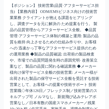
【ポジション】 技術営業(品質·アフターサービス担
当) 【業務内容】 ODM/EMSビジネス向けの技術営
業業務 クライアントが抱える課題をヒアリング
し、調査データを元に解決の ため提案を行う。 製
品の品質管理からアフターサービス全般。 ◆品質
管理·アフターサービス体制の構築と運用: 製品の品
質を維持·向上させるための仕組み作りや、お客様
への 迅速かっ丁寧なアフターサービス提供のため
の運用業務 ◆製品の品質確認: 出荷前の製品検査
や、市場での品質問題発生時の原因究明· 改善策立
案など、製品の品質に関わる確認業務 ◆メーカー
様向け保守サービス全般の技術営業: メーカー様が
出荷された製品の保守サービス全般を受託する技術
営業として、お客様への提案や技術サポート 技術
営業職◇年休126日／フレックス制／技術営業のス
キルアップ可 ノルマなし、新規飛び込みテレアポ
営業なし／日本有数の国産スマホメーカー／残業
10~20ｈ程／住宅手当、家族手当、退職金制度など