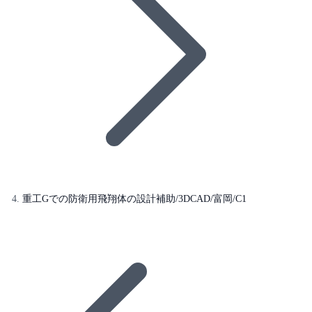
重工Gでの防衛用飛翔体の設計補助/3DCAD/富岡/C1