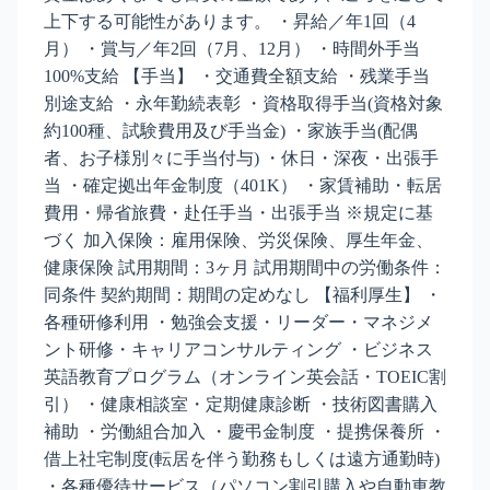
上下する可能性があります。 ・昇給／年1回（4
月） ・賞与／年2回（7月、12月） ・時間外手当
100%支給 【手当】 ・交通費全額支給 ・残業手当
別途支給 ・永年勤続表彰 ・資格取得手当(資格対象
約100種、試験費用及び手当金) ・家族手当(配偶
者、お子様別々に手当付与) ・休日・深夜・出張手
当 ・確定拠出年金制度（401K） ・家賃補助・転居
費用・帰省旅費・赴任手当・出張手当 ※規定に基
づく 加入保険：雇用保険、労災保険、厚生年金、
健康保険 試用期間：3ヶ月 試用期間中の労働条件：
同条件 契約期間：期間の定めなし 【福利厚生】 ・
各種研修利用 ・勉強会支援・リーダー・マネジメ
ント研修・キャリアコンサルティング ・ビジネス
英語教育プログラム（オンライン英会話・TOEIC割
引） ・健康相談室・定期健康診断 ・技術図書購入
補助 ・労働組合加入 ・慶弔金制度 ・提携保養所 ・
借上社宅制度(転居を伴う勤務もしくは遠方通勤時)
・各種優待サービス（パソコン割引購入や自動車教