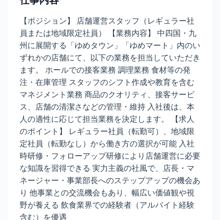
仕事内容
【ポジション】 店舗運営スタッフ（レギュラー社
員または地域限定社員） 【業務内容】 中四国・九
州に展開する「ゆめタウン」「ゆめマート」内のい
ずれかの店舗にて、以下の業務を担当していただき
ます。 ホールでの接客業務 調理業務 食材等の発
注・在庫管理 スタッフのシフト作成や教育を含む
マネジメント業務 商品のクオリティ、接客サービ
ス、店舗の清潔さなどの管理・維持 入社後は、本
人の適性に応じて担当業務を決定します。 【求人
のポイント】 レギュラー社員（転勤可）、地域限
定社員（転勤なし）から働き方の選択が可能 入社
時研修・フォローアップ研修により店舗運営に必要
な知識を習得できる 実力主義の社風で、店長・マ
ネージャー・事業部長へのステップアップの機会あ
り 他事業との交流機会もあり、幅広い価値観や視
野が養える 飲食業界での経験者（アルバイト経験
含む）を優遇