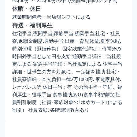
9時00分 ～ 22時00分の中で実働8時間のシフト制
休暇・休日
就業時間備考：※店舗シフトによる
待遇・福利厚生
住宅手当,夜間手当,家族手当,残業手当,社宅・社員
寮,退職金制度,通勤手当 出産・育児休業,夏季休暇,
特別休暇（冠婚葬祭） 固定残業代詳細：時間分の
時間外手当として円を支給 通勤手当詳細：当社規
定による 家族手当詳細：当社規定による 住宅手当
詳細：世帯主の方を対象に、一定額を補助 社宅・
社員寮詳細：本人負担一律2万1000円､家電家具付､
レオパレス等 休日手当：有 その他手当・詳細、福
利厚生：役職手当 食事補助あり(食事半額補助) 社
員割引制度（社員･家族対象の｢ゆめカード｣による
割引） 社員表彰､各階層別教育あり