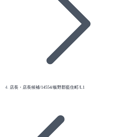
店長・店長候補/14554/板野郡藍住町/L1