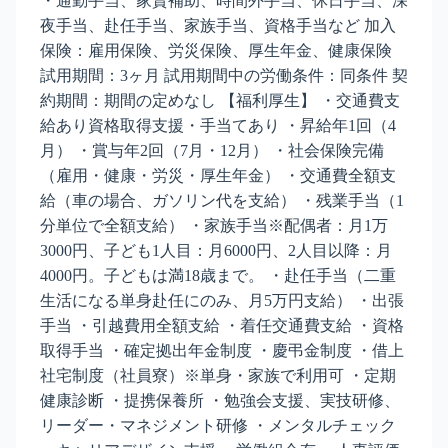
・通勤手当、家賃補助、時間外手当、休日手当、深
夜手当、赴任手当、家族手当、資格手当など 加入
保険：雇用保険、労災保険、厚生年金、健康保険
試用期間：3ヶ月 試用期間中の労働条件：同条件 契
約期間：期間の定めなし 【福利厚生】 ・交通費支
給あり資格取得支援・手当てあり ・昇給年1回（4
月） ・賞与年2回（7月・12月） ・社会保険完備
（雇用・健康・労災・厚生年金） ・交通費全額支
給（車の場合、ガソリン代を支給） ・残業手当（1
分単位で全額支給） ・家族手当※配偶者：月1万
3000円、子ども1人目：月6000円、2人目以降：月
4000円。子どもは満18歳まで。 ・赴任手当（二重
生活になる単身赴任にのみ、月5万円支給） ・出張
手当 ・引越費用全額支給 ・着任交通費支給 ・資格
取得手当 ・確定拠出年金制度 ・慶弔金制度 ・借上
社宅制度（社員寮）※単身・家族で利用可 ・定期
健康診断 ・提携保養所 ・勉強会支援、実技研修、
リーダー・マネジメント研修 ・メンタルチェック