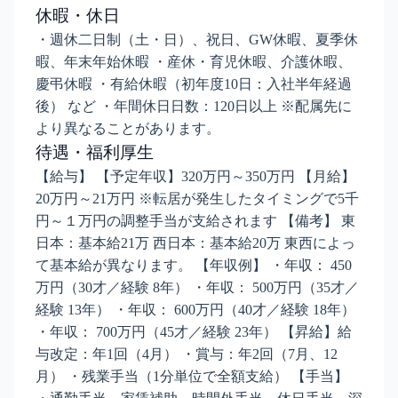
休暇・休日
・週休二日制（土・日）、祝日、GW休暇、夏季休
暇、年末年始休暇 ・産休・育児休暇、介護休暇、
慶弔休暇 ・有給休暇（初年度10日：入社半年経過
後） など ・年間休日日数：120日以上 ※配属先に
より異なることがあります。
待遇・福利厚生
【給与】 【予定年収】320万円～350万円 【月給】
20万円～21万円 ※転居が発生したタイミングで5千
円～１万円の調整手当が支給されます 【備考】 東
日本：基本給21万 西日本：基本給20万 東西によっ
て基本給が異なります。 【年収例】 ・年収： 450
万円（30才／経験 8年） ・年収： 500万円（35才／
経験 13年） ・年収： 600万円（40才／経験 18年）
・年収： 700万円（45才／経験 23年） 【昇給】給
与改定：年1回（4月） ・賞与：年2回（7月、12
月） ・残業手当（1分単位で全額支給） 【手当】