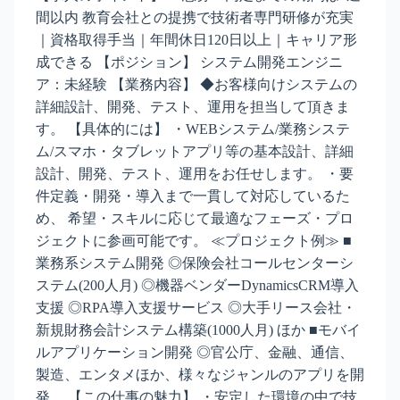
間以内 教育会社との提携で技術者専門研修が充実
｜資格取得手当｜年間休日120日以上｜キャリア形
成できる 【ポジション】 システム開発エンジニ
ア：未経験 【業務内容】 ◆お客様向けシステムの
詳細設計、開発、テスト、運用を担当して頂きま
す。 【具体的には】 ・WEBシステム/業務システ
ム/スマホ・タブレットアプリ等の基本設計、詳細
設計、開発、テスト、運用をお任せします。 ・要
件定義・開発・導入まで一貫して対応しているた
め、 希望・スキルに応じて最適なフェーズ・プロ
ジェクトに参画可能です。 ≪プロジェクト例≫ ■
業務系システム開発 ◎保険会社コールセンターシ
ステム(200人月) ◎機器ベンダーDynamicsCRM導入
支援 ◎RPA導入支援サービス ◎大手リース会社・
新規財務会計システム構築(1000人月) ほか ■モバイ
ルアプリケーション開発 ◎官公庁、金融、通信、
製造、エンタメほか、様々なジャンルのアプリを開
発。 【この仕事の魅力】 ・安定した環境の中で技