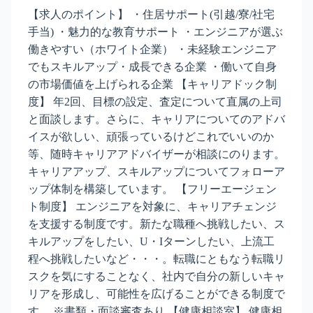
【求人のポイント】 ・住居サポート(引越/寮/社宅
手当) ・魅力的な教育サポート ・エンジニアが選ぶ
働きやすい（ホワイト企業） ・未経験エンジニア
でもスキルアップ・成長できる企業 ・働いて自身
の市場価値を上げられる企業 【キャリアドック制
度】 年2回、目標の設定、査定について直属の上司
と面談します。さらに、キャリアについてのアドバ
イスが欲しい、頑張っているけどこれでいいのか
等、随時キャリアアドバイザーが相談にのります。
キャリアアップ、スキルアップについてフォローア
ップ体制を構築しています。 【フリーエージェン
ト制度】 エンジニアを対象に、キャリアチェンジ
を支援する制度です。新たな職種へ挑戦したい、ス
キルアップをしたい、U・Iターンしたい、上流工
程へ挑戦したいなど・・・。転職にともなう転職リ
スクを気にすることなく、社内で自分の新しいキャ
リアを形成し、可能性を広げることができる制度で
す。 ※書類・面談審査あり 【健康相談室】 健康相