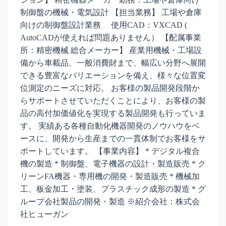
制御盤の機械・電気設計 【担当業務】 工場や倉庫
向けの制御盤設計業務 使用CAD：VXCAD (
AutoCADが使えれば問題ありません） 【配属事業
所：精密機械 総合メーカー】 産業用機械・工場設
備から車載品、一般消費財まで、幅広い分野へ展開
できる豊富なバリエーションを備え、様々な位置変
位測定のニーズに対応。 お客様の製品開発段階か
らサポートさせていただくことにより、お客様の製
品の高付加価値化を実現する製品開発も行っていま
す。 実績ある各種自動化機器開発のノウハウをベ
ースに、開発から生産までの一貫体制でお客様をサ
ポートしています。 【事業内容】 * デジタル複合
機の製造 * 制御盤、電子機器の設計・製造販売 * ク
リーンFA機器・専用機の開発・製造販売 * 機械加
工、板金加工・塗装、プラスチック成形の製造 * グ
ループ会社製品の開発・製造 ※紹介会社：株式会
社ヒューガン