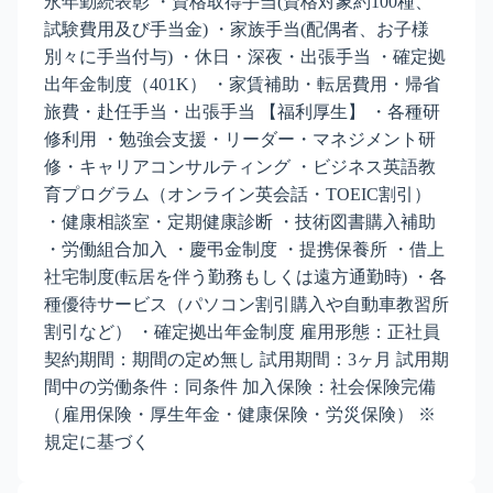
永年勤続表彰 ・資格取得手当(資格対象約100種、
試験費用及び手当金) ・家族手当(配偶者、お子様
別々に手当付与) ・休日・深夜・出張手当 ・確定拠
出年金制度（401K） ・家賃補助・転居費用・帰省
旅費・赴任手当・出張手当 【福利厚生】 ・各種研
修利用 ・勉強会支援・リーダー・マネジメント研
修・キャリアコンサルティング ・ビジネス英語教
育プログラム（オンライン英会話・TOEIC割引）
・健康相談室・定期健康診断 ・技術図書購入補助
・労働組合加入 ・慶弔金制度 ・提携保養所 ・借上
社宅制度(転居を伴う勤務もしくは遠方通勤時) ・各
種優待サービス（パソコン割引購入や自動車教習所
割引など） ・確定拠出年金制度 雇用形態：正社員
契約期間：期間の定め無し 試用期間：3ヶ月 試用期
間中の労働条件：同条件 加入保険：社会保険完備
（雇用保険・厚生年金・健康保険・労災保険） ※
規定に基づく