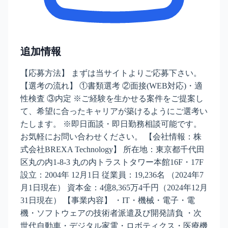
追加情報
【応募方法】 まずは当サイトよりご応募下さい。
【選考の流れ】 ①書類選考 ②面接(WEB対応)・適
性検査 ③内定 ※ご経験を生かせる案件をご提案し
て、希望に合ったキャリアが築けるようにご選考い
たします。 ※即日面談・即日勤務相談可能です。
お気軽にお問い合わせください。 【会社情報：株
式会社BREXA Technology】 所在地：東京都千代田
区丸の内1-8-3 丸の内トラストタワー本館16F・17F
設立：2004年 12月1日 従業員：19,236名 （2024年7
月1日現在） 資本金：4億8,365万4千円（2024年12月
31日現在） 【事業内容】 ・IT・機械・電子・電
機・ソフトウェアの技術者派遣及び開発請負 ・次
世代自動車・デジタル家電・ロボティクス・医療機