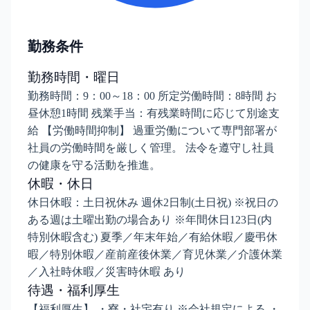
勤務条件
勤務時間・曜日
勤務時間：9：00～18：00 所定労働時間：8時間 お
昼休憩1時間 残業手当：有残業時間に応じて別途支
給 【労働時間抑制】 過重労働について専門部署が
社員の労働時間を厳しく管理。 法令を遵守し社員
の健康を守る活動を推進。
休暇・休日
休日休暇：土日祝休み 週休2日制(土日祝) ※祝日の
ある週は土曜出勤の場合あり ※年間休日123日(内
特別休暇含む) 夏季／年末年始／有給休暇／慶弔休
暇／特別休暇／産前産後休業／育児休業／介護休業
／入社時休暇／災害時休暇 あり
待遇・福利厚生
【福利厚生】 ・寮・社宅有り ※会社規定による ・