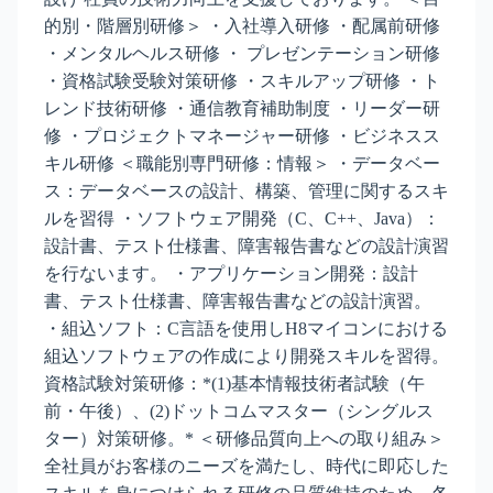
的別・階層別研修＞ ・入社導入研修 ・配属前研修
・メンタルヘルス研修 ・ プレゼンテーション研修
・資格試験受験対策研修 ・スキルアップ研修 ・ト
レンド技術研修 ・通信教育補助制度 ・リーダー研
修 ・プロジェクトマネージャー研修 ・ビジネスス
キル研修 ＜職能別専門研修：情報＞ ・データベー
ス：データベースの設計、構築、管理に関するスキ
ルを習得 ・ソフトウェア開発（C、C++、Java）：
設計書、テスト仕様書、障害報告書などの設計演習
を行ないます。 ・アプリケーション開発：設計
書、テスト仕様書、障害報告書などの設計演習。
・組込ソフト：C言語を使用しH8マイコンにおける
組込ソフトウェアの作成により開発スキルを習得。
資格試験対策研修：*(1)基本情報技術者試験（午
前・午後）、(2)ドットコムマスター（シングルス
ター）対策研修。* ＜研修品質向上への取り組み＞
全社員がお客様のニーズを満たし、時代に即応した