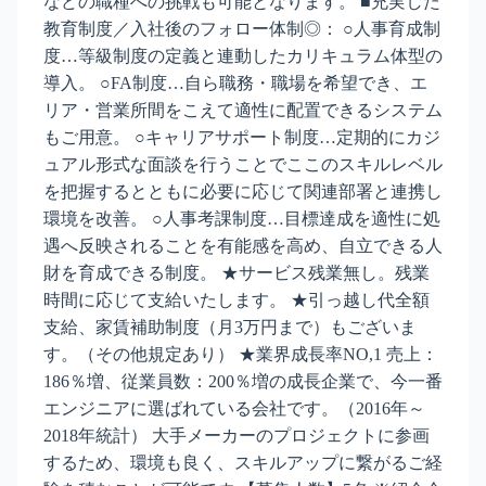
などの職種への挑戦も可能となります。 ■充実した
教育制度／入社後のフォロー体制◎： ○人事育成制
度…等級制度の定義と連動したカリキュラム体型の
導入。 ○FA制度…自ら職務・職場を希望でき、エ
リア・営業所間をこえて適性に配置できるシステム
もご用意。 ○キャリアサポート制度…定期的にカジ
ュアル形式な面談を行うことでここのスキルレベル
を把握するとともに必要に応じて関連部署と連携し
環境を改善。 ○人事考課制度…目標達成を適性に処
遇へ反映されることを有能感を高め、自立できる人
財を育成できる制度。 ★サービス残業無し。残業
時間に応じて支給いたします。 ★引っ越し代全額
支給、家賃補助制度（月3万円まで）もございま
す。（その他規定あり） ★業界成長率NO,1 売上：
186％増、従業員数：200％増の成長企業で、今一番
エンジニアに選ばれている会社です。（2016年～
2018年統計） 大手メーカーのプロジェクトに参画
するため、環境も良く、スキルアップに繋がるご経