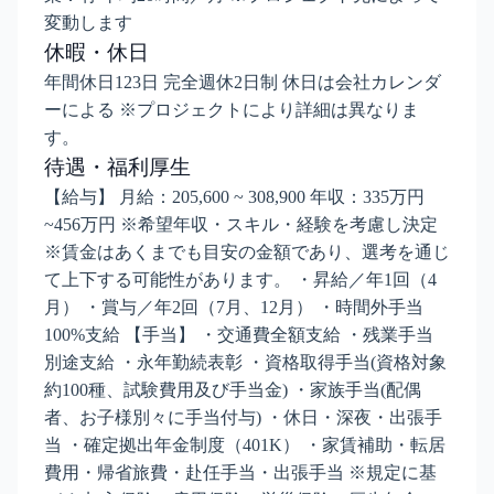
変動します
休暇・休日
年間休日123日 完全週休2日制 休日は会社カレンダ
ーによる ※プロジェクトにより詳細は異なりま
す。
待遇・福利厚生
【給与】 月給：205,600 ~ 308,900 年収：335万円
~456万円 ※希望年収・スキル・経験を考慮し決定
※賃金はあくまでも目安の金額であり、選考を通じ
て上下する可能性があります。 ・昇給／年1回（4
月） ・賞与／年2回（7月、12月） ・時間外手当
100%支給 【手当】 ・交通費全額支給 ・残業手当
別途支給 ・永年勤続表彰 ・資格取得手当(資格対象
約100種、試験費用及び手当金) ・家族手当(配偶
者、お子様別々に手当付与) ・休日・深夜・出張手
当 ・確定拠出年金制度（401K） ・家賃補助・転居
費用・帰省旅費・赴任手当・出張手当 ※規定に基