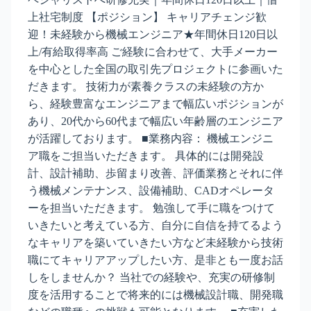
上社宅制度 【ポジション】 キャリアチェンジ歓
迎！未経験から機械エンジニア★年間休日120日以
上/有給取得率高 ご経験に合わせて、大手メーカー
を中心とした全国の取引先プロジェクトに参画いた
だきます。 技術力が素養クラスの未経験の方か
ら、経験豊富なエンジニアまで幅広いポジションが
あり、20代から60代まで幅広い年齢層のエンジニア
が活躍しております。 ■業務内容： 機械エンジニ
ア職をご担当いただきます。 具体的には開発設
計、設計補助、歩留まり改善、評価業務とそれに伴
う機械メンテナンス、設備補助、CADオペレータ
ーを担当いただきます。 勉強して手に職をつけて
いきたいと考えている方、自分に自信を持てるよう
なキャリアを築いていきたい方など未経験から技術
職にてキャリアアップしたい方、是非とも一度お話
しをしませんか？ 当社での経験や、充実の研修制
度を活用することで将来的には機械設計職、開発職