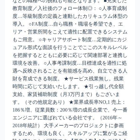
などの職種への挑戦も可能となります。 ■充実した
教育制度／入社後のフォロー体制◎： ○人事育成制
度…等級制度の定義と連動したカリキュラム体型の
導入。 ○FA制度…自ら職務・職場を希望でき、エ
リア・営業所間をこえて適性に配置できるシステム
もご用意。 ○キャリアサポート制度…定期的にカジ
ュアル形式な面談を行うことでここのスキルレベル
を把握するとともに必要に応じて関連部署と連携し
環境を改善。 ○人事考課制度…目標達成を適性に処
遇へ反映されることを有能感を高め、自立できる人
財を育成できる制度。 ★サービス残業無し。残業
時間に応じて支給いたします。 ★引っ越し代全額
支給、家賃補助制度（月3万円まで）もございま
す。（その他規定あり） ★業界成長率NO,1 売上：
186％増、従業員数：200％増の成長企業で、今一番
エンジニアに選ばれている会社です。（2016年～
2018年統計） 大手メーカーのプロジェクトに参画
するため、環境も良く、スキルアップに繋がるご経