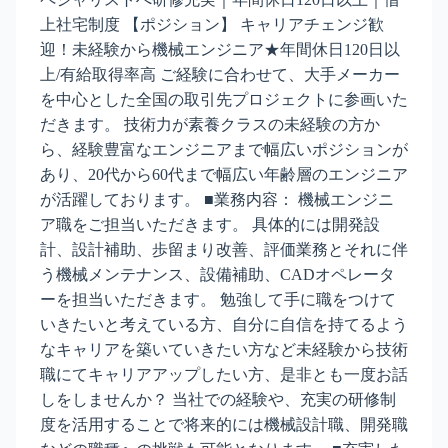
上社宅制度 【ポジション】 キャリアチェンジ歓
迎！未経験から機械エンジニア★年間休日120日以
上/有給取得率高 ご経験に合わせて、大手メーカー
を中心とした全国の取引先プロジェクトに参画いた
だきます。 技術力が素養クラスの未経験の方か
ら、経験豊富なエンジニアまで幅広いポジションが
あり、20代から60代まで幅広い年齢層のエンジニア
が活躍しております。 ■業務内容： 機械エンジニ
ア職をご担当いただきます。 具体的には開発設
計、設計補助、歩留まり改善、評価業務とそれに伴
う機械メンテナンス、設備補助、CADオペレータ
ーを担当いただきます。 勉強して手に職をつけて
いきたいと考えている方、自分に自信を持てるよう
なキャリアを築いていきたい方など未経験から技術
職にてキャリアアップしたい方、是非とも一度お話
しをしませんか？ 当社での経験や、充実の研修制
度を活用することで将来的には機械設計職、開発職