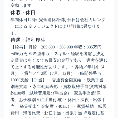
変動します
休暇・休日
年間休日123日 完全週休2日制 休日は会社カレンダ
ーによる ※プロジェクトにより詳細は異なりま
す。
待遇・福利厚生
【給与】 月給：205,600 ~ 308,900 年収：335万円
~456万円 ※希望年収・スキル・経験を考慮し決定
※賃金はあくまでも目安の金額であり、選考を通じ
て上下する可能性があります。 ・昇給／年1回（4
月） ・賞与／年2回（7月、12月） ・時間外手当
100%支給 【手当】 ・交通費全額支給 ・残業手当
別途支給 ・永年勤続表彰 ・資格取得手当(資格対象
約100種、試験費用及び手当金) ・家族手当(配偶
者、お子様別々に手当付与) ・休日・深夜・出張手
当 ・確定拠出年金制度（401K） ・家賃補助・転居
費用・帰省旅費・赴任手当・出張手当 ※規定に基