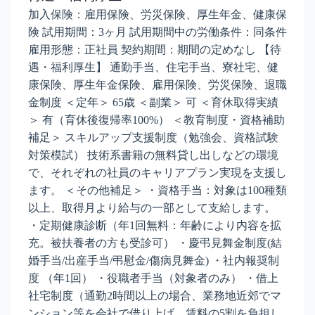
加入保険：雇用保険、労災保険、厚生年金、健康保
険 試用期間：3ヶ月 試用期間中の労働条件：同条件
雇用形態：正社員 契約期間：期間の定めなし 【待
遇・福利厚生】 通勤手当、住宅手当、寮社宅、健
康保険、厚生年金保険、雇用保険、労災保険、退職
金制度 ＜定年＞ 65歳 ＜副業＞ 可 ＜育休取得実績
＞ 有（育休後復帰率100%） ＜教育制度・資格補助
補足＞ スキルアップ支援制度（勉強会、資格試験
対策模試） 技術系書籍の無料貸し出しなどの環境
で、それぞれの社員のキャリアプラン実現を支援し
ます。 ＜その他補足＞ ・資格手当：対象は100種類
以上、取得月より給与の一部として支給します。
・定期健康診断（年1回無料：年齢により内容を拡
充。被扶養者の方も受診可） ・慶弔見舞金制度(結
婚手当/出産手当/弔慰金/傷病見舞金) ・社内報奨制
度 （年1回） ・役職者手当（対象者のみ） ・借上
社宅制度（通勤2時間以上の場合、業務地近郊でマ
ンション等を会社で借り上げ、賃料の5割を負担し