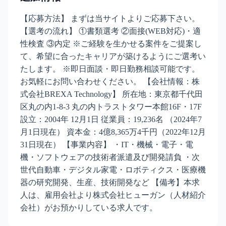
【応募方法】 まずは当サイトよりご応募下さい。
【選考の流れ】 ①書類選考 ②面接(WEB対応)・適
性検査 ③内定 ※ご経験を生かせる案件をご提案し
て、希望に合ったキャリアが築けるようにご選考い
たします。 ※即日面談・即日勤務相談可能です。
お気軽にお問い合わせください。 【会社情報：株
式会社BREXA Technology】 所在地：東京都千代田
区丸の内1-8-3 丸の内トラストタワー本館16F・17F
設立：2004年 12月1日 従業員：19,236名 （2024年7
月1日現在） 資本金：4億8,365万4千円（2022年12月
31日現在） 【事業内容】 ・IT・機械・電子・電
機・ソフトウェアの技術者派遣及び開発請負 ・次
世代自動車・デジタル家電・ロボティクス・医療機
器の研究開発、生産、技術開発など 【備考】本求
人は、雇用会社より株式会社ヒューガン（人材紹介
会社）がお預かりしている求人です。