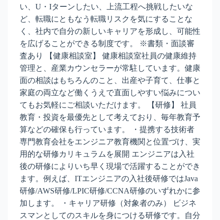
い、U・Iターンしたい、上流工程へ挑戦したいな
ど、転職にともなう転職リスクを気にすることな
く、社内で自分の新しいキャリアを形成し、可能性
を広げることができる制度です。 ※書類・面談審
査あり 【健康相談室】 健康相談室社員の健康維持
管理と、産業カウンセラーが常駐しています。健康
面の相談はもちろんのこと、出産や子育て、仕事と
家庭の両立など働くうえで直面しやすい悩みについ
てもお気軽にご相談いただけます。 【研修】 社員
教育・投資を最優先として考えており、毎年教育予
算などの確保も行っています。 ・提携する技術者
専門教育会社をエンジニア教育機関と位置づけ、実
用的な研修カリキュラムを展開 エンジニアは入社
後の研修によりいち早く現場で活躍することができ
ます。例えば、ITエンジニアの入社後研修ではJava
研修/AWS研修/LPIC研修/CCNA研修のいずれかに参
加します。 ・キャリア研修（対象者のみ） ビジネ
スマンとしてのスキルを身につける研修です。自分