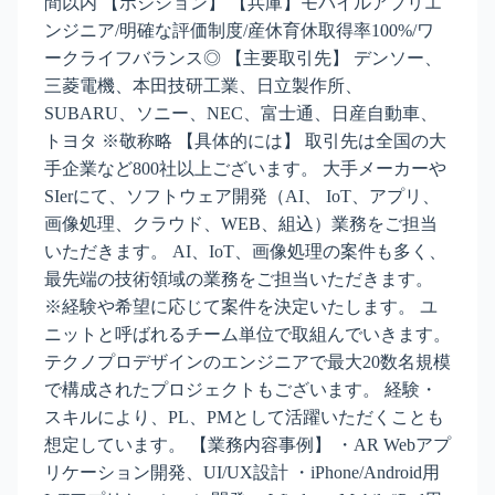
間以内 【ポジション】 【兵庫】モバイルアプリエ
ンジニア/明確な評価制度/産休育休取得率100%/ワ
ークライフバランス◎ 【主要取引先】 デンソー、
三菱電機、本田技研工業、日立製作所、
SUBARU、ソニー、NEC、富士通、日産自動車、
トヨタ ※敬称略 【具体的には】 取引先は全国の大
手企業など800社以上ございます。 大手メーカーや
SIerにて、ソフトウェア開発（AI、 IoT、アプリ、
画像処理、クラウド、WEB、組込）業務をご担当
いただきます。 AI、IoT、画像処理の案件も多く、
最先端の技術領域の業務をご担当いただきます。
※経験や希望に応じて案件を決定いたします。 ユ
ニットと呼ばれるチーム単位で取組んでいきます。
テクノプロデザインのエンジニアで最大20数名規模
で構成されたプロジェクトもございます。 経験・
スキルにより、PL、PMとして活躍いただくことも
想定しています。 【業務内容事例】 ・AR Webアプ
リケーション開発、UI/UX設計 ・iPhone/Android用