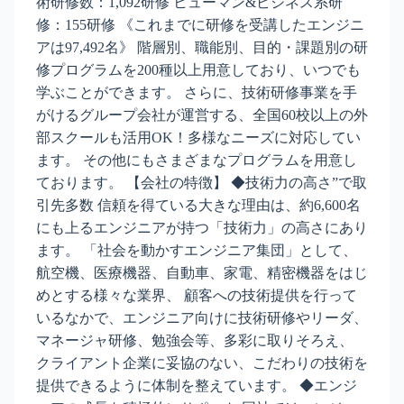
術研修数：1,092研修 ヒューマン&ビジネス系研
修：155研修 《これまでに研修を受講したエンジニ
アは97,492名》 階層別、職能別、目的・課題別の研
修プログラムを200種以上用意しており、いつでも
学ぶことができます。 さらに、技術研修事業を手
がけるグループ会社が運営する、全国60校以上の外
部スクールも活用OK！多様なニーズに対応してい
ます。 その他にもさまざまなプログラムを用意し
ております。 【会社の特徴】 ◆技術力の高さ”で取
引先多数 信頼を得ている大きな理由は、約6,600名
にも上るエンジニアが持つ「技術力」の高さにあり
ます。 「社会を動かすエンジニア集団」として、
航空機、医療機器、自動車、家電、精密機器をはじ
めとする様々な業界、 顧客への技術提供を行って
いるなかで、エンジニア向けに技術研修やリーダ、
マネージャ研修、勉強会等、多彩に取りそろえ、
クライアント企業に妥協のない、こだわりの技術を
提供できるように体制を整えています。 ◆エンジ