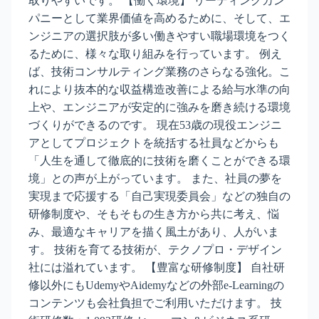
取りやすいです。 【働く環境】 リーディングカン
パニーとして業界価値を高めるために、そして、エ
ンジニアの選択肢が多い働きやすい職場環境をつく
るために、様々な取り組みを行っています。 例え
ば、技術コンサルティング業務のさらなる強化。こ
れにより抜本的な収益構造改善による給与水準の向
上や、エンジニアが安定的に強みを磨き続ける環境
づくりができるのです。 現在53歳の現役エンジニ
アとしてプロジェクトを統括する社員などからも
「人生を通して徹底的に技術を磨くことができる環
境」との声が上がっています。 また、社員の夢を
実現まで応援する「自己実現委員会」などの独自の
研修制度や、そもそもの生き方から共に考え、悩
み、最適なキャリアを描く風土があり、人がいま
す。 技術を育てる技術が、テクノプロ・デザイン
社には溢れています。 【豊富な研修制度】 自社研
修以外にもUdemyやAidemyなどの外部e-Learningの
コンテンツも会社負担でご利用いただけます。 技