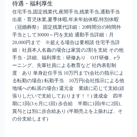
待遇・福利厚生
住宅手当,固定残業代,夜間手当,残業手当,通勤手当
出産・育児休業,夏季休暇,年末年始休暇,特別休暇
（冠婚葬祭） 固定残業代詳細：20時間分の時間外
手当として30000～円を支給 通勤手当詳細：月
20,000円まで ※超える場合は要相談 住宅手当詳
細：社員本人名義の場合は家賃の2割を支給 その他
手当・詳細、福利厚生：研修あり OJT研修、eラ
ーニング、先輩社員による教育など 社内表彰制
度 あり 単身赴任手当 10万円まで(会社の指示によ
る転勤の場合) 転勤手当 10万円(会社指示による他
地域への転居の場合) 還元金 業績に応じて支給(頑
張りしだいで支給しております！！) 達成金 四半
期に1回(3ヵ月に1回) 歩合給 半期に1回(年に2回)、
賞与とは別に歩合給あり (半期売上を上振れば、そ
の分支給します)