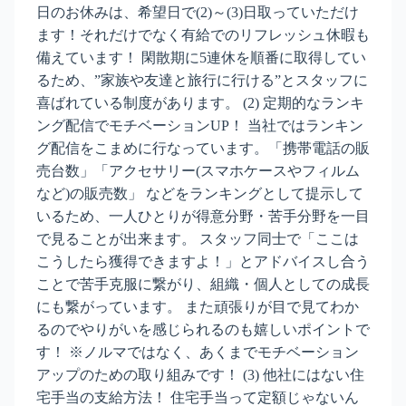
日のお休みは、希望日で(2)～(3)日取っていただけ
ます！それだけでなく有給でのリフレッシュ休暇も
備えています！ 閑散期に5連休を順番に取得してい
るため、”家族や友達と旅行に行ける”とスタッフに
喜ばれている制度があります。 (2) 定期的なランキ
ング配信でモチベーションUP！ 当社ではランキン
グ配信をこまめに行なっています。「携帯電話の販
売台数」「アクセサリー(スマホケースやフィルム
など)の販売数」 などをランキングとして提示して
いるため、一人ひとりが得意分野・苦手分野を一目
で見ることが出来ます。 スタッフ同士で「ここは
こうしたら獲得できますよ！」とアドバイスし合う
ことで苦手克服に繋がり、組織・個人としての成長
にも繋がっています。 また頑張りが目で見てわか
るのでやりがいを感じられるのも嬉しいポイントで
す！ ※ノルマではなく、あくまでモチベーション
アップのための取り組みです！ (3) 他社にはない住
宅手当の支給方法！ 住宅手当って定額じゃないん