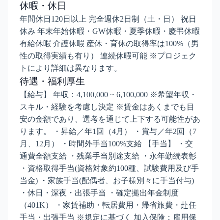
休暇・休日
年間休日120日以上 完全週休2日制（土・日） 祝日
休み 年末年始休暇・GW休暇・夏季休暇・慶弔休暇
有給休暇 介護休暇 産休・育休の取得率は100%（男
性の取得実績も有り） 連続休暇可能 ※プロジェク
トにより詳細は異なります。
待遇・福利厚生
【給与】 年収：4,100,000 ~ 6,100,000 ※希望年収・
スキル・経験を考慮し決定 ※賃金はあくまでも目
安の金額であり、選考を通じて上下する可能性があ
ります。 ・昇給／年1回（4月） ・賞与／年2回（7
月、12月） ・時間外手当100%支給 【手当】 ・交
通費全額支給 ・残業手当別途支給 ・永年勤続表彰
・資格取得手当(資格対象約100種、試験費用及び手
当金) ・家族手当(配偶者、お子様別々に手当付与)
・休日・深夜・出張手当 ・確定拠出年金制度
（401K） ・家賃補助・転居費用・帰省旅費・赴任
手当・出張手当 ※規定に基づく 加入保険：雇用保