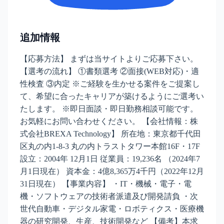
追加情報
【応募方法】 まずは当サイトよりご応募下さい。
【選考の流れ】 ①書類選考 ②面接(WEB対応)・適
性検査 ③内定 ※ご経験を生かせる案件をご提案し
て、希望に合ったキャリアが築けるようにご選考い
たします。 ※即日面談・即日勤務相談可能です。
お気軽にお問い合わせください。 【会社情報：株
式会社BREXA Technology】 所在地：東京都千代田
区丸の内1-8-3 丸の内トラストタワー本館16F・17F
設立：2004年 12月1日 従業員：19,236名 （2024年7
月1日現在） 資本金：4億8,365万4千円（2022年12月
31日現在） 【事業内容】 ・IT・機械・電子・電
機・ソフトウェアの技術者派遣及び開発請負 ・次
世代自動車・デジタル家電・ロボティクス・医療機
器の研究開発、生産、技術開発など 【備考】本求