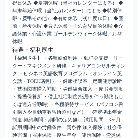
祝日休み ◆夏期休暇（当社カレンダーによる） ◆
年末年始休暇（当社カレンダー）による ◆特別休
暇（慶弔その他） ◆有給休暇（初年度10日） ◆産
前・産後休暇 ◆育児休業・子の育児目的休暇 ◆介
護休業・介護休業 ゴールデンウィーク休暇／お盆
休暇
待遇・福利厚生
【福利厚生】 ・各種研修利用 ・勉強会支援・リー
ダー・マネジメント研修・キャリアコンサルティン
グ ・ビジネス英語教育プログラム（オンライン英
会話・TOEIC割引） ・健康相談室・定期健康診断
・技術図書購入補助 ・労働組合加入 ・慶弔金制度
・提携保養所 ・借上社宅制度(転居を伴う勤務もし
くは遠方通勤時) ・各種優待サービス（パソコン割
引購入や自動車教習所割引など） ・確定拠出年金
制度 契約期間：期間の定め無し 試用期間：3ヶ月
試用期間中の労働条件：同条件 加入保険：社会保
険完備（雇用保険・厚生年金・健康保険・労災保