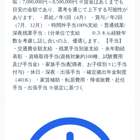
収：7,000,000円～8,500,000円 ※賃金はあくまでも
目安の金額であり、選考を通じて上下する可能性が
あります。 ・昇給／年1回（4月） ・賞与／年2回
（7月、12月） ・時間外手当100%支給 ・普通残業/
深夜残業手当：1分単位で支給 ※スキル経験年
数を考慮し話し合いの上、優遇します。 【手当】
・交通費全額支給 ・残業手当別途支給 ・永年勤続
表彰 ・資格取得手当(資格対象約100種、試験費用
及び手当金) ・家族手当(配偶者、お子様別々に手当
付与) ・休日・深夜・出張手当 ・確定拠出年金制度
（401K） ・家賃補助・転居費用・帰省旅費・赴任
手当・出張手当 ※規定に基づく