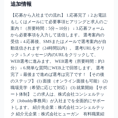
追加情報
【応募から入社までの流れ】 1.応募完了 ↓ 2.お電話
もしくはメールにて必要事項ヒアリングと求人のご
案内！（所要時間：5分～10分） ↓ 3.応募フォーム
から必要事項を入力して送信します。 選考案内の
受信 ↓ 4.応募後、SMSまたはメールで選考案内が自
動送信されます（24時間以内）。 選考URLをクリ
ック ↓ 5.メッセージ内のURLをクリックして、
WEB選考に進みます。 WEB選考（所要時間：約3
分） ↓ 6.簡単な質問にWEB上で回答します。 選考
完了 ↓ 最後まで進めば選考は完了です！ 【その後
のステップ】 (1) 面接（オンライン面接も可能） (2)
職場見学（希望に応じて対応） (3) 就業開始 【サポ
ート体制】 この求人は、株式会社コンシェルテッ
ク（Jobuddy事務局）が入社までを全面的にサポー
トします。 紹介先企業：株式会社コンシェルテッ
ク 紹介元企業：株式会社ヒューガン 有料職業紹