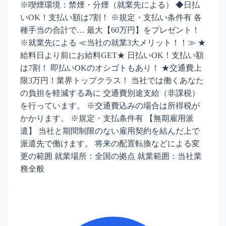
※喫煙環境：禁煙・分煙（就業先による） ◆日払
いOK！支払い額は7割！ ※規定・支払い条件有 各
種手当の合計で… 最大【60万円】をプレゼント！
※就業先による ≪当社の就業3大メリット！！≫ ★
給料日より前にお給料GET★ 日払いOK！支払い額
は7割！ 即払いOKのオシゴトもあり！ ★交通費上
限3万円！業界トップクラス！ 当社では働くあなた
の負担を軽減する為に 交通費別途支給（非課税）
を行っています。 ※交通費込みの場合は所得税が
かかります。 ※規定・支払条件有 【無期雇用派
遣】 当社と期間制限のない雇用契約を結んだ上で
派遣先で働けます。 将来の配置転換などによる変
更の範囲 就業場所：全国の拠点 就業範囲：当社業
務全般