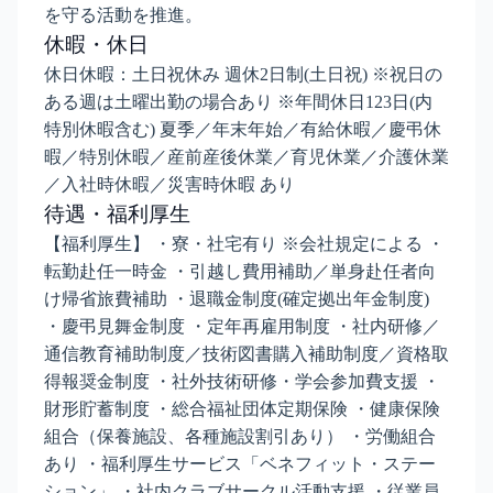
を守る活動を推進。
休暇・休日
休日休暇：土日祝休み 週休2日制(土日祝) ※祝日の
ある週は土曜出勤の場合あり ※年間休日123日(内
特別休暇含む) 夏季／年末年始／有給休暇／慶弔休
暇／特別休暇／産前産後休業／育児休業／介護休業
／入社時休暇／災害時休暇 あり
待遇・福利厚生
【福利厚生】 ・寮・社宅有り ※会社規定による ・
転勤赴任一時金 ・引越し費用補助／単身赴任者向
け帰省旅費補助 ・退職金制度(確定拠出年金制度)
・慶弔見舞金制度 ・定年再雇用制度 ・社内研修／
通信教育補助制度／技術図書購入補助制度／資格取
得報奨金制度 ・社外技術研修・学会参加費支援 ・
財形貯蓄制度 ・総合福祉団体定期保険 ・健康保険
組合（保養施設、各種施設割引あり） ・労働組合
あり ・福利厚生サービス「ベネフィット・ステー
ション」 ・社内クラブサークル活動支援 ・従業員