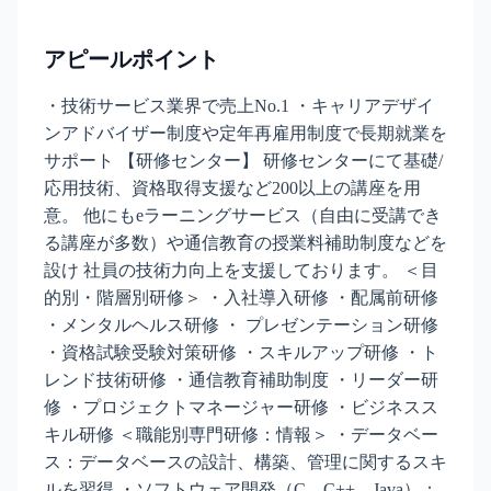
アピールポイント
・技術サービス業界で売上No.1 ・キャリアデザイ
ンアドバイザー制度や定年再雇用制度で長期就業を
サポート 【研修センター】 研修センターにて基礎/
応用技術、資格取得支援など200以上の講座を用
意。 他にもeラーニングサービス（自由に受講でき
る講座が多数）や通信教育の授業料補助制度などを
設け 社員の技術力向上を支援しております。 ＜目
的別・階層別研修＞ ・入社導入研修 ・配属前研修
・メンタルヘルス研修 ・ プレゼンテーション研修
・資格試験受験対策研修 ・スキルアップ研修 ・ト
レンド技術研修 ・通信教育補助制度 ・リーダー研
修 ・プロジェクトマネージャー研修 ・ビジネスス
キル研修 ＜職能別専門研修：情報＞ ・データベー
ス：データベースの設計、構築、管理に関するスキ
ルを習得 ・ソフトウェア開発（C、C++、Java）：