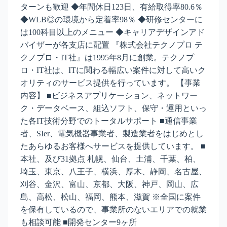
ターンも歓迎 ◆年間休日123日、有給取得率80.6％
◆WLB◎の環境から定着率98％ ◆研修センターに
は100科目以上のメニュー ◆キャリアデザインアド
バイザーが各支店に配置 『株式会社テクノプロ テ
クノプロ・IT社』は1995年8月に創業。テクノプ
ロ・IT社は、ITに関わる幅広い案件に対して高いク
オリティのサービス提供を行っています。 【事業
内容】 ■ビジネスアプリケーション、ネットワー
ク・データベース、組込ソフト、保守・運用といっ
た各IT技術分野でのトータルサポート ■通信事業
者、SIer、電気機器事業者、製造業者をはじめとし
たあらゆるお客様へサービスを提供しています。 ■
本社、及び31拠点 札幌、仙台、土浦、千葉、柏、
埼玉、東京、八王子、横浜、厚木、静岡、名古屋、
刈谷、金沢、富山、京都、大阪、神戸、岡山、広
島、高松、松山、福岡、熊本、滋賀 ※全国に案件
を保有しているので、事業所のないエリアでの就業
も相談可能 ■開発センター9ヶ所