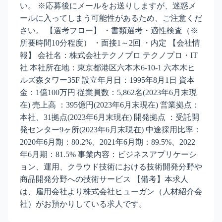
い。 ※応募後にメールをお送りしますが、迷惑メ
ールに入ってしまう可能性があるため、ご注意くだ
さい。 【選考フロー】 ・書類選考・適性検査（※
所要時間10分程度） ・面接1～2回 ・内定 【会社情
報】 会社名：株式会社テクノプロ テクノプロ・IT
社 本社所在地：東京都港区六本木6-10-1 六本木ヒ
ルズ森タワー35F 設立年月日：1995年8月1日 資本
金：1億100万円 従業員数：5,862名(2023年6月末現
在) 売上高 ：395億円(2023年6月末現在) 営業拠点：
本社、31拠点(2023年6月末現在) 開発拠点 ：受託開
発センター9ヶ所(2023年6月末現在) 中途採用比率：
2020年6月期：80.2%、2021年6月期：89.5%、2022
年6月期：81.5% 事業内容：ビジネスアプリケーシ
ョン、運用、クラウド技術における技術開発分野や
商品開発分野への技術サービス 【備考】本求人
は、雇用会社より株式会社ヒューガン（人材紹介会
社）がお預かりしている求人です。