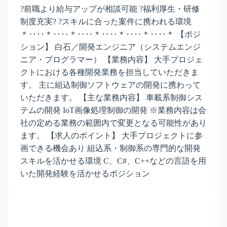
?前職より給与アップが相談可能 ?福利厚生・研修
制度充実? ?スキルに合った案件に携われる環境
＊‥‥＊‥‥＊‥‥＊‥‥＊‥‥＊‥‥＊ 【ポジ
ション】 白石／開発エンジニア（システムエンジ
ニア・プログラマー） 【業務内容】 大手プロジェ
クトにおける各種開発業務を担当していただきま
す。 主に組込制御ソフトウェアの開発に携わって
いただきます。 【主な業務内容】 車載系制御シス
テムの開発 IoT画像処理制御の開発 ※業務内容は会
社の定める業務の範囲内で変更となる可能性があり
ます。 【求人のポイント】 大手プロジェクトに参
画できる機会あり 組込系・制御系の専門的な開発
スキルを活かせる環境 C、C#、C++などの言語を用
いた開発経験を活かせるポジション