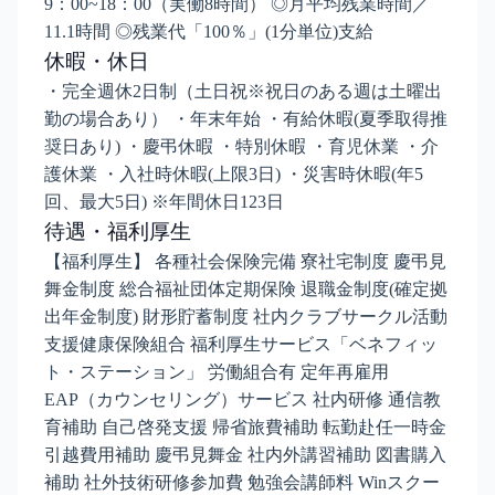
9：00~18：00（実働8時間） ◎月平均残業時間／
11.1時間 ◎残業代「100％」(1分単位)支給
休暇・休日
・完全週休2日制（土日祝※祝日のある週は土曜出
勤の場合あり） ・年末年始 ・有給休暇(夏季取得推
奨日あり) ・慶弔休暇 ・特別休暇 ・育児休業 ・介
護休業 ・入社時休暇(上限3日) ・災害時休暇(年5
回、最大5日) ※年間休日123日
待遇・福利厚生
【福利厚生】 各種社会保険完備 寮社宅制度 慶弔見
舞金制度 総合福祉団体定期保険 退職金制度(確定拠
出年金制度) 財形貯蓄制度 社内クラブサークル活動
支援健康保険組合 福利厚生サービス「ベネフィッ
ト・ステーション」 労働組合有 定年再雇用
EAP（カウンセリング）サービス 社内研修 通信教
育補助 自己啓発支援 帰省旅費補助 転勤赴任一時金
引越費用補助 慶弔見舞金 社内外講習補助 図書購入
補助 社外技術研修参加費 勉強会講師料 Winスクー