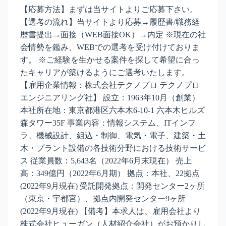
【応募方法】まずは当サイトよりご応募下さい。
【選考の流れ】当サイトより応募→履歴書/職務経
歴書提出→面接（WEB面接OK）→内定 ※現在の社
会情勢を鑑み、WEBでの選考を受け付けておりま
す。 ※ご経験を生かせる案件を探して希望に合っ
たキャリアが築けるようにご選考いたします。
【雇用企業情報：株式会社テクノプロ テクノプロ
エンジニアリング社】 設立：1963年10月（創業）
本社所在地：東京都港区六本木6-10-1 六本木ヒルズ
森タワー35F 事業内容：情報システム、ITインフ
ラ、機械設計、組込・制御、電気・電子、建築・土
木・プラント設備の各技術分野における技術サービ
ス 従業員数：5,643名（2022年6月末現在） 売上
高：349億円（2022年6月期） 拠点：本社、22拠点
(2022年9月現在) 受託開発拠点：開発センター2ヶ所
（東京・宇都宮）、拠点内開発センター9ヶ所
(2022年9月現在) 【備考】本求人は、雇用会社より
株式会社ヒューガン（人材紹介会社）がお預かりし