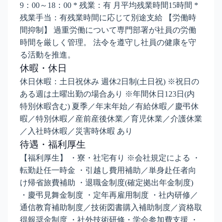
9：00～18：00 * 残業：有 月平均残業時間15時間 *
残業手当：有残業時間に応じて別途支給 【労働時
間抑制】 過重労働について専門部署が社員の労働
時間を厳しく管理。 法令を遵守し社員の健康を守
る活動を推進。
休暇・休日
休日休暇：土日祝休み 週休2日制(土日祝) ※祝日の
ある週は土曜出勤の場合あり ※年間休日123日(内
特別休暇含む) 夏季／年末年始／有給休暇／慶弔休
暇／特別休暇／産前産後休業／育児休業／介護休業
／入社時休暇／災害時休暇 あり
待遇・福利厚生
【福利厚生】 ・寮・社宅有り ※会社規定による ・
転勤赴任一時金 ・引越し費用補助／単身赴任者向
け帰省旅費補助 ・退職金制度(確定拠出年金制度)
・慶弔見舞金制度 ・定年再雇用制度 ・社内研修／
通信教育補助制度／技術図書購入補助制度／資格取
得報奨金制度 ・社外技術研修・学会参加費支援 ・