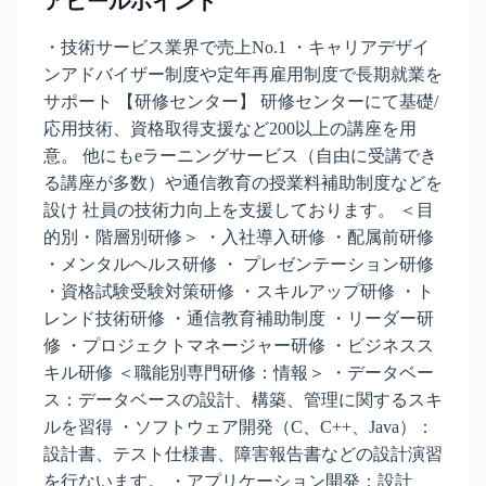
アピールポイント
・技術サービス業界で売上No.1 ・キャリアデザイ
ンアドバイザー制度や定年再雇用制度で長期就業を
サポート 【研修センター】 研修センターにて基礎/
応用技術、資格取得支援など200以上の講座を用
意。 他にもeラーニングサービス（自由に受講でき
る講座が多数）や通信教育の授業料補助制度などを
設け 社員の技術力向上を支援しております。 ＜目
的別・階層別研修＞ ・入社導入研修 ・配属前研修
・メンタルヘルス研修 ・ プレゼンテーション研修
・資格試験受験対策研修 ・スキルアップ研修 ・ト
レンド技術研修 ・通信教育補助制度 ・リーダー研
修 ・プロジェクトマネージャー研修 ・ビジネスス
キル研修 ＜職能別専門研修：情報＞ ・データベー
ス：データベースの設計、構築、管理に関するスキ
ルを習得 ・ソフトウェア開発（C、C++、Java）：
設計書、テスト仕様書、障害報告書などの設計演習
を行ないます。 ・アプリケーション開発：設計