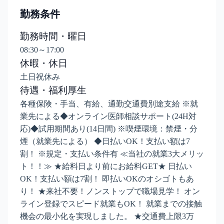
勤務条件
勤務時間・曜日
08:30～17:00
休暇・休日
土日祝休み
待遇・福利厚生
各種保険・手当、有給、通勤交通費別途支給 ※就
業先による◆オンライン医師相談サポート(24H対
応)◆試用期間あり(14日間) ※喫煙環境：禁煙・分
煙（就業先による） ◆日払いOK！支払い額は7
割！ ※規定・支払い条件有 ≪当社の就業3大メリッ
ト！！≫ ★給料日より前にお給料GET★ 日払い
OK！支払い額は7割！ 即払いOKのオシゴトもあ
り！ ★来社不要！ノンストップで職場見学！ オン
ライン登録でスピード就業もOK！ 就業までの接触
機会の最小化を実現しました。 ★交通費上限3万