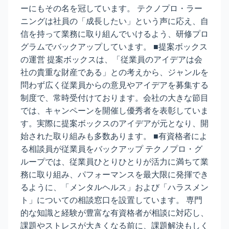
ーにもその名を冠しています。 テクノプロ・ラー
ニングは社員の「成長したい」という声に応え、自
信を持って業務に取り組んでいけるよう、研修プロ
グラムでバックアップしています。 ■提案ボックス
の運営 提案ボックスは、「従業員のアイデアは会
社の貴重な財産である」との考えから、ジャンルを
問わず広く従業員からの意見やアイデアを募集する
制度で、常時受付けております。会社の大きな節目
では、キャンペーンを開催し優秀者を表彰していま
す。実際に提案ボックスのアイデアが元となり、開
始された取り組みも多数あります。 ■有資格者によ
る相談員が従業員をバックアップ テクノプロ・グ
ループでは、従業員ひとりひとりが活力に満ちて業
務に取り組み、パフォーマンスを最大限に発揮でき
るように、「メンタルヘルス」および「ハラスメン
ト」についての相談窓口を設置しています。 専門
的な知識と経験が豊富な有資格者が相談に対応し、
課題やストレスが大きくなる前に、課題解決もしく