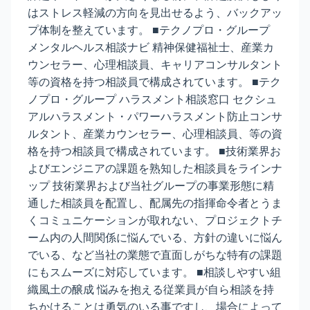
はストレス軽減の方向を見出せるよう、バックアッ
プ体制を整えています。 ■テクノプロ・グループ
メンタルヘルス相談ナビ 精神保健福祉士、産業カ
ウンセラー、心理相談員、キャリアコンサルタント
等の資格を持つ相談員で構成されています。 ■テク
ノプロ・グループ ハラスメント相談窓口 セクシュ
アルハラスメント・パワーハラスメント防止コンサ
ルタント、産業カウンセラー、心理相談員、等の資
格を持つ相談員で構成されています。 ■技術業界お
よびエンジニアの課題を熟知した相談員をラインナ
ップ 技術業界および当社グループの事業形態に精
通した相談員を配置し、配属先の指揮命令者とうま
くコミュニケーションが取れない、プロジェクトチ
ーム内の人間関係に悩んでいる、方針の違いに悩ん
でいる、など当社の業態で直面しがちな特有の課題
にもスムーズに対応しています。 ■相談しやすい組
織風土の醸成 悩みを抱える従業員が自ら相談を持
ちかけることは勇気のいる事ですし、場合によって