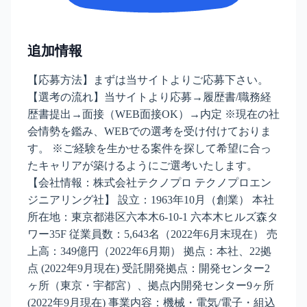
追加情報
【応募方法】まずは当サイトよりご応募下さい。
【選考の流れ】当サイトより応募→履歴書/職務経
歴書提出→面接（WEB面接OK）→内定 ※現在の社
会情勢を鑑み、WEBでの選考を受け付けておりま
す。 ※ご経験を生かせる案件を探して希望に合っ
たキャリアが築けるようにご選考いたします。
【会社情報：株式会社テクノプロ テクノプロエン
ジニアリング社】 設立：1963年10月（創業） 本社
所在地：東京都港区六本木6-10-1 六本木ヒルズ森タ
ワー35F 従業員数：5,643名（2022年6月末現在） 売
上高：349億円（2022年6月期） 拠点：本社、22拠
点 (2022年9月現在) 受託開発拠点：開発センター2
ヶ所（東京・宇都宮）、拠点内開発センター9ヶ所
(2022年9月現在) 事業内容：機械・電気/電子・組込