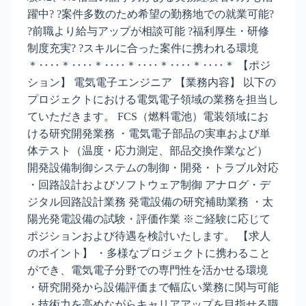
躍中? ?案件多数のため希望の勤務地での就業可能?
?前職より給与アップが相談可能 ?福利厚生・研修
制度充実? ?スキルに合った案件に携われる環境
＊‥‥＊‥‥＊‥‥＊‥‥＊‥‥＊‥‥＊ 【ポジ
ション】 電気電子エンジニア 【業務内容】 以下の
プロジェクトにおける電気電子領域の業務を担当し
ていただきます。 FCS（燃料電池）電装領域にお
ける研究開発業務 ・電気電子部品の実車および単
体テスト（温度・応力測定、部品交換作業など）
開発設備制御システムの制御・開発・トラブル対応
・回路設計およびソフトウェア制御 アナログ・デ
ジタル回路設計業務 発電設備の研究補助業務 ・太
陽光発電設備の試験・評価作業 ※ご経験に応じて
ポジションおよび待遇を検討いたします。 【求人
のポイント】 ・多様なプロジェクトに携わること
ができ、電気電子分野での専門性を活かせる環境
・研究開発から設備評価まで幅広い業務に関与可能
・技術力を高めながらキャリアアップを目指せる職