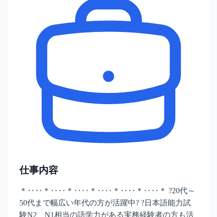
仕事内容
＊‥‥＊‥‥＊‥‥＊‥‥＊‥‥＊‥‥＊ ?20代～
50代まで幅広い年代の方が活躍中? ?日本語能力試
験N2、N1相当の語学力がある実務経験者の方も活