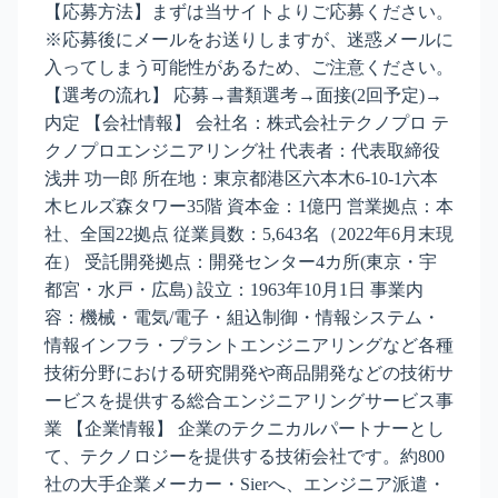
【応募方法】まずは当サイトよりご応募ください。
※応募後にメールをお送りしますが、迷惑メールに
入ってしまう可能性があるため、ご注意ください。
【選考の流れ】 応募→書類選考→面接(2回予定)→
内定 【会社情報】 会社名：株式会社テクノプロ テ
クノプロエンジニアリング社 代表者：代表取締役
浅井 功一郎 所在地：東京都港区六本木6-10-1六本
木ヒルズ森タワー35階 資本金：1億円 営業拠点：本
社、全国22拠点 従業員数：5,643名（2022年6月末現
在） 受託開発拠点：開発センター4カ所(東京・宇
都宮・水戸・広島) 設立：1963年10月1日 事業内
容：機械・電気/電子・組込制御・情報システム・
情報インフラ・プラントエンジニアリングなど各種
技術分野における研究開発や商品開発などの技術サ
ービスを提供する総合エンジニアリングサービス事
業 【企業情報】 企業のテクニカルパートナーとし
て、テクノロジーを提供する技術会社です。約800
社の大手企業メーカー・Sierへ、エンジニア派遣・