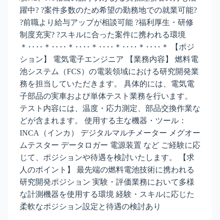
躍中? ?案件多数のため希望の勤務地での就業可能?
?前職より給与アップが相談可能 ?福利厚生・研修
制度充実? ?スキルに合った案件に携われる環境
＊‥‥＊‥‥＊‥‥＊‥‥＊‥‥＊‥‥＊ 【ポジ
ション】 電気電子エンジニア 【業務内容】 燃料電
池システム（FCS）の電装領域における研究開発業
務を担当していただきます。 具体的には、電気電
子部品の実車および単体テスト業務を行います。
テスト内容には、温度・応力測定、部品交換作業な
どが含まれます。 使用する主な機器・ツール：
INCA（インカ） デジタルマルチメーター メグオー
ムテスター データロガー 電源装置 など ご経験に応
じて、ポジションや待遇を検討いたします。 【求
人のポイント】 最先端の燃料電池技術に携われる
研究開発ポジション 実験・評価業務において多様
な計測機器を使用する環境 経験・スキルに応じた
柔軟なポジション設定と待遇の検討あり