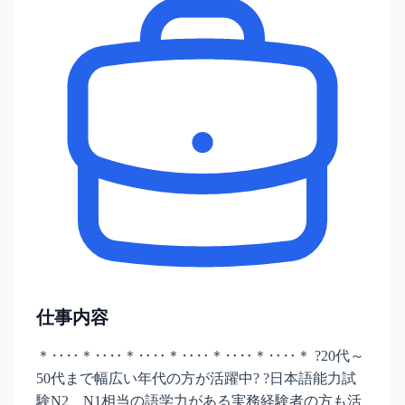
仕事内容
＊‥‥＊‥‥＊‥‥＊‥‥＊‥‥＊‥‥＊ ?20代～
50代まで幅広い年代の方が活躍中? ?日本語能力試
験N2、N1相当の語学力がある実務経験者の方も活