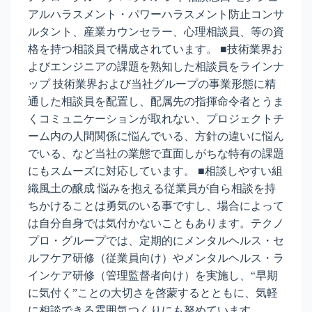
アルハラスメント・パワーハラスメント防止コンサ
ルタント、産業カウンセラー、心理相談員、等の資
格を持つ相談員で構成されています。 ■技術業界お
よびエンジニアの課題を熟知した相談員をラインナ
ップ 技術業界および当社グループの事業形態に精
通した相談員を配置し、配属先の指揮命令者とうま
くコミュニケーションが取れない、プロジェクトチ
ーム内の人間関係に悩んでいる、方針の違いに悩ん
でいる、など当社の業態で直面しがちな特有の課題
にもスムーズに対応しています。 ■相談しやすい組
織風土の醸成 悩みを抱える従業員が自ら相談を持
ちかけることは勇気のいる事ですし、場合によって
は自分自身では気付かないこともあります。テクノ
プロ・グループでは、定期的にメンタルヘルス・セ
ルフケア研修（従業員向け）やメンタルヘルス・ラ
インケア研修（管理監督者向け）を実施し、“早期
に気付く”ことの大切さを啓蒙するとともに、気軽
に相談できる雰囲気つくりにも努めています。