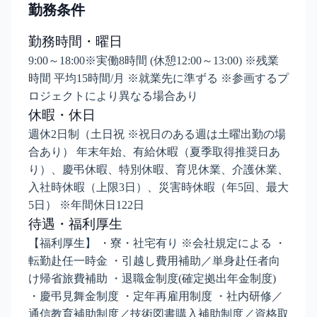
勤務条件
勤務時間・曜日
9:00～18:00※実働8時間 (休憩12:00～13:00) ※残業
時間 平均15時間/月 ※就業先に準ずる ※参画するプ
ロジェクトにより異なる場合あり
休暇・休日
週休2日制（土日祝 ※祝日のある週は土曜出勤の場
合あり） 年末年始、有給休暇（夏季取得推奨日あ
り）、慶弔休暇、特別休暇、育児休業、介護休業、
入社時休暇（上限3日）、災害時休暇（年5回、最大
5日） ※年間休日122日
待遇・福利厚生
【福利厚生】 ・寮・社宅有り ※会社規定による ・
転勤赴任一時金 ・引越し費用補助／単身赴任者向
け帰省旅費補助 ・退職金制度(確定拠出年金制度)
・慶弔見舞金制度 ・定年再雇用制度 ・社内研修／
通信教育補助制度／技術図書購入補助制度／資格取