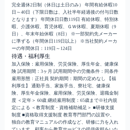
完全週休2日制（休日は土日のみ） 年間有給休暇10
日～40日（下限日数は、入社半年経過後の付与日数
となります） 年間休日日数119日 有給休暇、特別休
暇、介護休暇、育児休暇、ＧＷ休暇、夏期休暇（9
日）、年末年始休暇（8日） ※一部契約先メーカー
に準ずる（年間休日119日以上） ※当社契約メーカ
ーの年間休日：119日～124日
待遇・福利厚生
加入保険：雇用保険、労災保険、厚生年金、健康保
険 試用期間：3ヶ月 試用期間中の労働条件：同条件
雇用形態：正社員 契約期間：期間の定めなし 【福
利厚生】 通勤手当、家族手当、寮社宅、健康保
険、厚生年金保険、雇用保険、労災保険、退職金制
度 ＜定年＞ 60歳 継続雇用制度：65歳まで※社内規
定による ＜教育制度・資格補助補足＞ ■研修支援
制度 ■資格取得支援制度 教育専門部門の設置や、
独自の教育マニュアルの作成など、研修に力を入れ
ています。顧客から教育サービスの提供依頼をいた