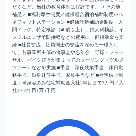
だくなど、当社の教育体制は好評です。 ＜その他
補足＞ ■福利厚生制度／健保組合宿泊補助制度※ベ
ネフィットステーション ■健康診断補助金制度：人
間ドック、特定検診（40歳以上）、婦人科検診、イ
ンフルエンザ予防接種などの費用に一部補助金を支
給 ■社員交流：社員同士の交流を深める一環とし
て、各事業所主催の食事会や忘年会、野球・フット
サル、バイク好きが集まってのツーリング（グルメ
ツアー）などを実施 ■手当：深夜残業手当、休日勤
務手当、単身赴任手当、家族手当など ■社宅借上制
度：単身者のみ住宅補助金入社2年目まで3万円／入
社3～8年目1万5千円