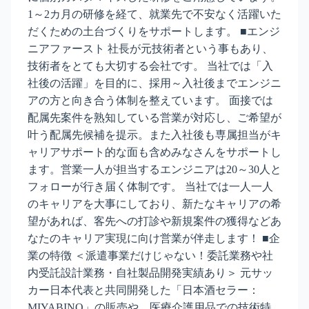
1～2カ月の研修を経て、就業先で不安なく活躍いた
だくための土台づくりをサポートします。 ■エンジ
ニアファースト 社長が元技術者という事もあり、
技術者をとても大切する会社です。 当社では「入
社後の活躍」を目的に、採用～入社後までエンジニ
アの方と向き合う体制を整えています。 面接では
配属先案件を熟知している営業が対応し、ご希望が
叶う配属先候補を提示。また入社後も専属担当がキ
ャリアサポート的な面も含めみなさんをサポートし
ます。営業一人が担当するエンジニアは20～30人と
フォローが行き届く体制です。 当社では一人一人
のキャリアを大事にしており、新たなキャリアの希
望があれば、客先への打診や新規案件の獲得などあ
なたのキャリア実現に向け営業が伴走します！ ■企
業の特徴 ＜派遣事業だけじゃない！委託業務や社
内受託設計業務・自社製品開発実績あり＞ 元サッ
カー日本代表と共同開発した「日本酒セラー：
MIYABINO」の販売や、医療介護用品での技術特