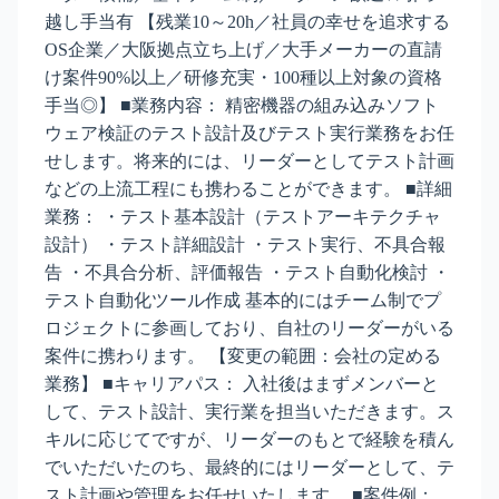
越し手当有 【残業10～20h／社員の幸せを追求する
OS企業／大阪拠点立ち上げ／大手メーカーの直請
け案件90%以上／研修充実・100種以上対象の資格
手当◎】 ■業務内容： 精密機器の組み込みソフト
ウェア検証のテスト設計及びテスト実行業務をお任
せします。将来的には、リーダーとしてテスト計画
などの上流工程にも携わることができます。 ■詳細
業務： ・テスト基本設計（テストアーキテクチャ
設計） ・テスト詳細設計 ・テスト実行、不具合報
告 ・不具合分析、評価報告 ・テスト自動化検討 ・
テスト自動化ツール作成 基本的にはチーム制でプ
ロジェクトに参画しており、自社のリーダーがいる
案件に携わります。 【変更の範囲：会社の定める
業務】 ■キャリアパス： 入社後はまずメンバーと
して、テスト設計、実行業を担当いただきます。ス
キルに応じてですが、リーダーのもとで経験を積ん
でいただいたのち、最終的にはリーダーとして、テ
スト計画や管理をお任せいたします。 ■案件例：