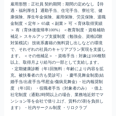
雇用形態：正社員 契約期間：期間の定めなし 【待
遇・福利厚生】 通勤手当、住宅手当、寮社宅、健
康保険、厚生年金保険、雇用保険、労災保険、退職
金制度 ＜定年＞ 65歳 ＜副業＞ 可 ＜育休取得実績
＞ 有（育休後復帰率100%） ＜教育制度・資格補助
補足＞ スキルアップ支援制度（勉強会、資格試験
対策模試） 技術系書籍の無料貸し出しなどの環境
で、それぞれの社員のキャリアプラン実現を支援し
ます。 ＜その他補足＞ ・資格手当：対象は100種類
以上、取得月より給与の一部として支給します。
・定期健康診断（年1回無料：年齢により内容を拡
充。被扶養者の方も受診可） ・慶弔見舞金制度(結
婚手当/出産手当/弔慰金/傷病見舞金) ・社内報奨制
度 （年1回） ・役職者手当（対象者のみ） ・借上
社宅制度（通勤2時間以上の場合、業務地近郊でマ
ンション等を会社で借り上げ、賃料の5割を負担し
ます） ・社内サークル制度 ・リロクラブ