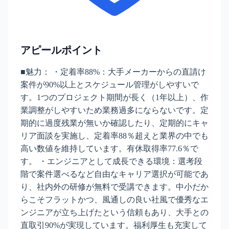
アピールポイント
■魅力： ・定着率88%：大手メーカーからの直請け
案件が90%以上とスケジュール管理がしやすいで
す。1つのプロジェクト期間が長く（1年以上）、作
業調整がしやすいため業務過多にならないです。定
期的に過度残業が無いか確認したり、定期的にキャ
リア面談を実施し、定着率88％超えと業界の中でも
高い数値を維持しています。有休取得率77.6％で
す。 ・エンジニアとして成長できる環境：選考段
階で案件選べるなど自由なキャリア選択が可能であ
り、社内外の研修が無料で受講できます。中小だか
らこそフラットかつ、風通しの良い社風で優秀なエ
ンジニアが立ち上げたという信頼もあり、大手との
直取引90%が実現しています。福利厚生も充実して