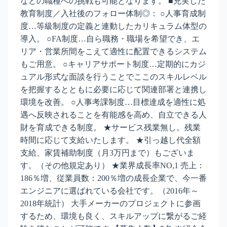
などの職種への挑戦も可能となります。 ■充実した
教育制度／入社後のフォロー体制◎： ○人事育成制
度…等級制度の定義と連動したカリキュラム体型の
導入。 ○FA制度…自ら職務・職場を希望でき、エ
リア・営業所間をこえて適性に配置できるシステム
もご用意。 ○キャリアサポート制度…定期的にカジ
ュアル形式な面談を行うことでここのスキルレベル
を把握するとともに必要に応じて関連部署と連携し
環境を改善。 ○人事考課制度…目標達成を適性に処
遇へ反映されることを有能感を高め、自立できる人
財を育成できる制度。 ★サービス残業無し。残業
時間に応じて支給いたします。 ★引っ越し代全額
支給、家賃補助制度（月3万円まで）もございま
す。（その他規定あり） ★業界成長率NO,1 売上：
186％増、従業員数：200％増の成長企業で、今一番
エンジニアに選ばれている会社です。（2016年～
2018年統計） 大手メーカーのプロジェクトに参画
するため、環境も良く、スキルアップに繋がるご経