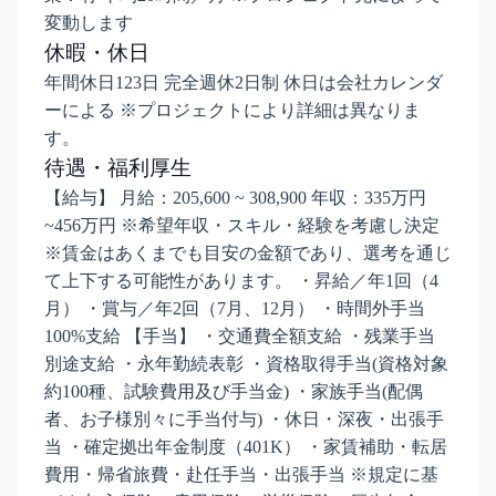
変動します
休暇・休日
年間休日123日 完全週休2日制 休日は会社カレンダ
ーによる ※プロジェクトにより詳細は異なりま
す。
待遇・福利厚生
【給与】 月給：205,600 ~ 308,900 年収：335万円
~456万円 ※希望年収・スキル・経験を考慮し決定
※賃金はあくまでも目安の金額であり、選考を通じ
て上下する可能性があります。 ・昇給／年1回（4
月） ・賞与／年2回（7月、12月） ・時間外手当
100%支給 【手当】 ・交通費全額支給 ・残業手当
別途支給 ・永年勤続表彰 ・資格取得手当(資格対象
約100種、試験費用及び手当金) ・家族手当(配偶
者、お子様別々に手当付与) ・休日・深夜・出張手
当 ・確定拠出年金制度（401K） ・家賃補助・転居
費用・帰省旅費・赴任手当・出張手当 ※規定に基