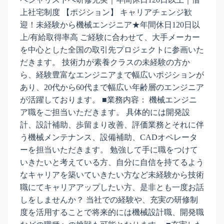
上社宅制度 【ポジション】 キャリアチェンジ歓
迎！未経験から機械エンジニア★年間休日120日以
上/有給取得率高 ご経験に合わせて、大手メーカー
を中心とした全国の取引先プロジェクトに参画いた
だきます。 技術力が素養クラスの未経験の方か
ら、経験豊富なエンジニアまで幅広いポジションが
あり、20代から60代まで幅広い年齢層のエンジニア
が活躍しております。 ■業務内容： 機械エンジニ
ア職をご担当いただきます。 具体的には開発設
計、設計補助、歩留まり改善、評価業務とそれに伴
う機械メンテナンス、設備補助、CADオペレータ
ーを担当いただきます。 勉強して手に職をつけて
いきたいと考えている方、自分に自信を持てるよう
なキャリアを築いていきたい方など未経験から技術
職にてキャリアアップしたい方、是非とも一度お話
しをしませんか？ 当社での経験や、充実の研修制
度を活用することで将来的には機械設計職、開発職